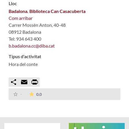
Lloc
Badalona. Biblioteca Can Casacuberta
Com arribar
Carrer Mossèn Anton, 40-48
08912 Badalona
Tel: 934 643 400
b.badalona.cc@diba.cat
Tipus d'activitat
Hora del conte
Compartir
Email
Print
La mitjana de les valoracions és de 0 estrelles
-
0.0