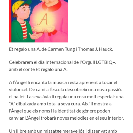
Et regalo una A, de Carmen Tung i Thomas J. Hauck.
Celebrarem el dia Internacional de l'Orgull LGTBIQ+.
amb el conte Et regalo una A.
A l’Àngel li encanta la música i està aprenent a tocar el
violoncel. De camí a l’escola descobreix una nova passió:
el ballet. La seva àvia li regala una cosa molt especial: una
"A" dibuixada amb tota la seva cura. Així li mostra a
l'Àngel que els noms i la identitat de gènere poden
canviar. L'Àngel trobarà noves melodies en el seu interior.
Un llibre amb un missatge meravellós i dissenyat amb