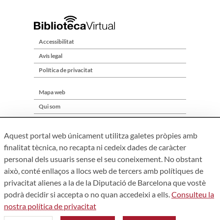
Accessibilitat
Avís legal
Política de privacitat
Mapa web
Qui som
Contacte
Aquest portal web únicament utilitza galetes pròpies amb
finalitat tècnica, no recapta ni cedeix dades de caràcter
personal dels usuaris sense el seu coneixement. No obstant
això, conté enllaços a llocs web de tercers amb polítiques de
privacitat alienes a la de la Diputació de Barcelona que vostè
podrà decidir si accepta o no quan accedeixi a ells.
Consulteu la
nostra política de privacitat
Àrea de Cultura – Gerència de Serveis de Biblioteques. Zamora,
73. 08018 Barcelona. Tel: 934 022 241