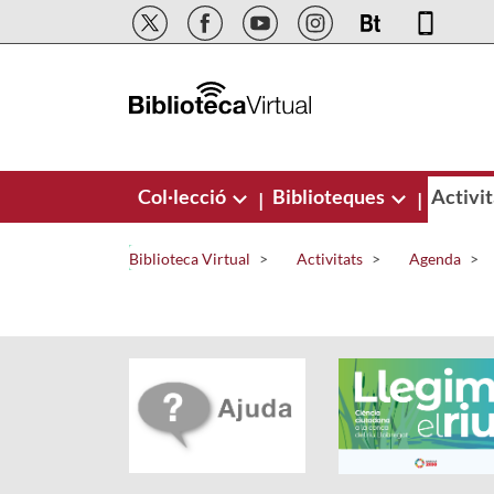
Salta al contingut principal
Col·lecció
Biblioteques
Activit
|
|
Biblioteca Virtual
Activitats
Agenda