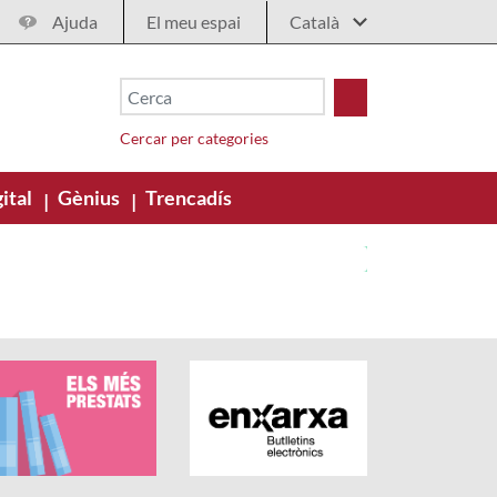
Ajuda
El meu espai
Cercar per categories
ital
Gènius
Trencadís
|
|