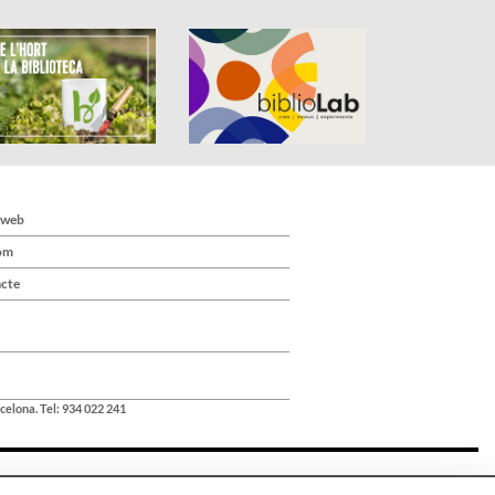
 web
om
cte
celona. Tel: 934 022 241