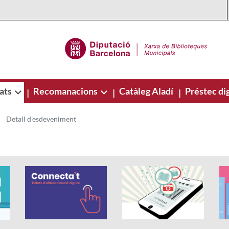
ats
Recomanacions
Catàleg Aladí
Préstec dig
|
|
|
Detall d'esdeveniment