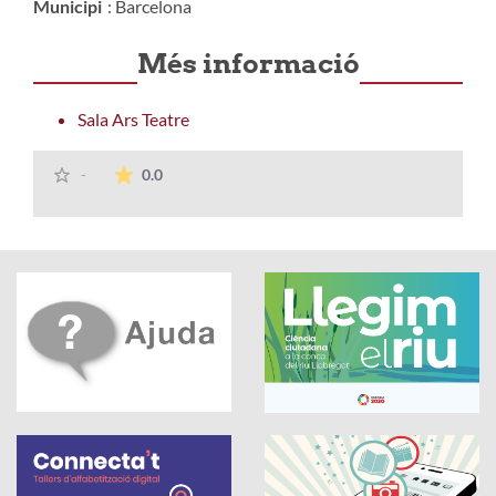
Municipi
: Barcelona
Més informació
Sala Ars Teatre
La mitjana de les valoracions és de 0 estrelle
-
0.0