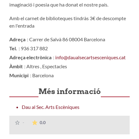
imaginació i poesia que ha donat el nostre país.
Amb el carnet de biblioteques tindràs 3€ de descompte
en l'entrada
Adreça
: Carrer de Salvà 86 08004 Barcelona
Tel.
: 936 317 882
Adreça electrònica
:
info@daualsecartsesceniques.cat
Àmbit
: Altres , Espectacles
Municipi
: Barcelona
Més informació
Dau al Sec. Arts Escèniques
La mitjana de les valoracions és de 0 estrelle
-
0.0