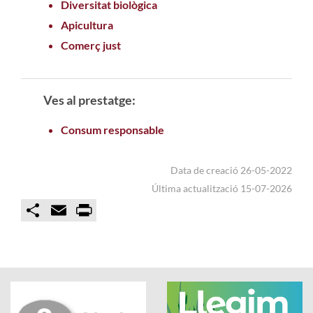
Diversitat biològica
Apicultura
Comerç just
Ves al prestatge:
Consum responsable
Data de creació 26-05-2022
Última actualització 15-07-2026
C
E
P
o
m
r
m
a
i
p
i
n
a
l
t
r
t
i
r