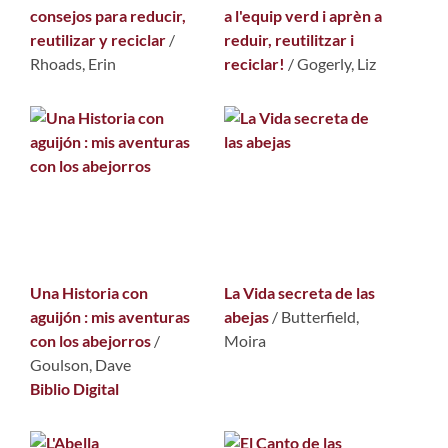
consejos para reducir,
a l'equip verd i aprèn a
reutilizar y reciclar
/
reduir, reutilitzar i
Rhoads, Erin
reciclar!
/
Gogerly, Liz
Una Historia con
La Vida secreta de las
aguijón : mis aventuras
abejas
/
Butterfield,
con los abejorros
/
Moira
Goulson, Dave
Biblio Digital