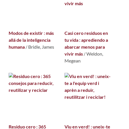
Modos de existir : más
Casi cero residuos en
allá de la inteligencia
tu vida : aprediendo a
humana
/
Bridle, James
abarcar menos para
vivir más
/
Weldon,
Megean
Residuo cero : 365
Viu en verd! : uneix-te