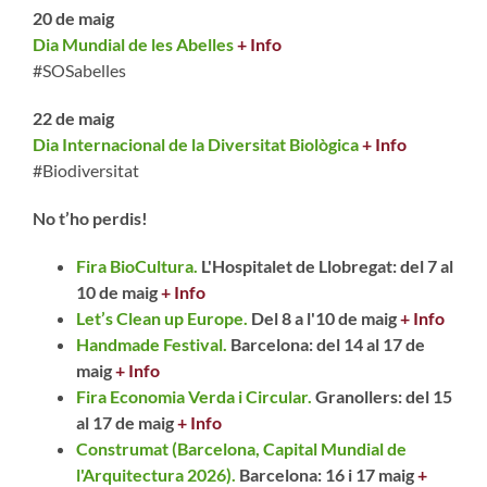
20 de maig
Dia Mundial de les Abelles
+ Info
#SOSabelles
22 de maig
Dia Internacional de la Diversitat Biològica
+ Info
#Biodiversitat
No t’ho perdis!
Fira BioCultura.
L'Hospitalet de Llobregat: del 7 al
10 de maig
+ Info
Let’s Clean up Europe.
Del 8 a l'10 de maig
+ Info
Handmade Festival.
Barcelona: del 14 al 17 de
maig
+ Info
Fira Economia Verda i Circular.
Granollers: del 15
al 17 de maig
+ Info
Construmat (Barcelona, Capital Mundial de
l'Arquitectura 2026).
Barcelona: 16 i 17 maig
+