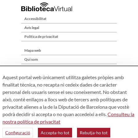
Accessibilitat
Avís legal
Política de privacitat
Mapa web
Qui som
Contacte
Aquest portal web únicament utilitza galetes pròpies amb
finalitat tècnica, no recapta ni cedeix dades de caràcter
personal dels usuaris sense el seu coneixement. No obstant
això, conté enllaços a llocs web de tercers amb polítiques de
privacitat alienes a la de la Diputació de Barcelona que vostè
podrà decidir si accepta o no quan accedeixi a ells.
Consulteu la
nostra política de privacitat
Àrea de Cultura – Gerència de Serveis de Biblioteques. Zamora,
73. 08018 Barcelona. Tel: 934 022 241
Configuració
Accepta-ho tot
Rebutja-ho tot