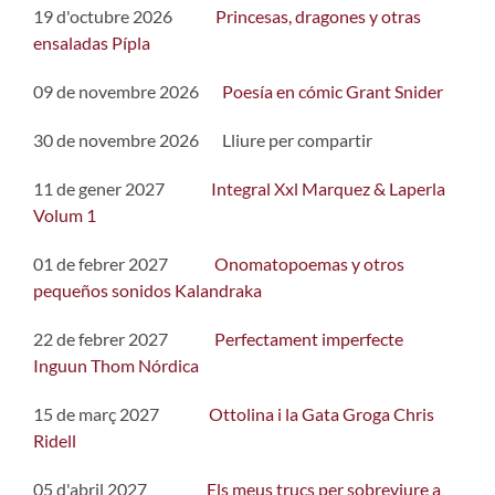
19 d'octubre 2026
Princesas, dragones y otras
ensaladas Pípla
09 de novembre 2026
Poesía en cómic Grant Snider
30 de novembre 2026 Lliure per compartir
11 de gener 2027
Integral Xxl Marquez & Laperla
Volum 1
01 de febrer 2027
Onomatopoemas y otros
pequeños sonidos Kalandraka
22 de febrer 2027
Perfectament imperfecte
Inguun Thom Nórdica
15 de març 2027
Ottolina i la Gata Groga Chris
Ridell
05 d'abril 2027
Els meus trucs per sobreviure a