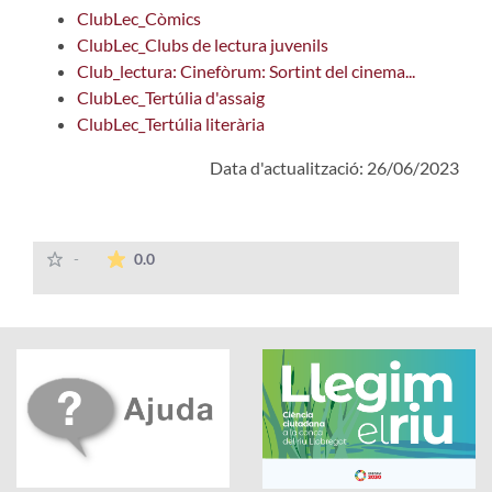
ClubLec_Còmics
ClubLec_Clubs de lectura juvenils
Club_lectura: Cinefòrum: Sortint del cinema...
ClubLec_Tertúlia d'assaig
ClubLec_Tertúlia literària
Data d'actualització: 26/06/2023
La mitjana de les valoracions és de 0 estrelles
-
0.0