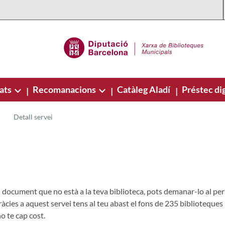
ats
Recomanacions
Catàleg Aladí
Préstec dig
|
|
|
Detall servei
document que no està a la teva biblioteca, pots demanar-lo al perso
ràcies a aquest servei tens al teu abast el fons de 235 biblioteques
o te cap cost.