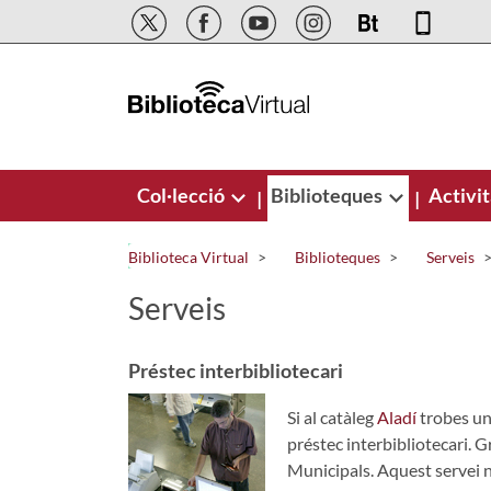
Salta al contingut principal
Col·lecció
Biblioteques
Activit
|
|
Biblioteca Virtual
Biblioteques
Serveis
Serveis
Préstec interbibliotecari
Si al catàleg
Aladí
trobes un 
préstec interbibliotecari. G
Municipals. Aquest servei n