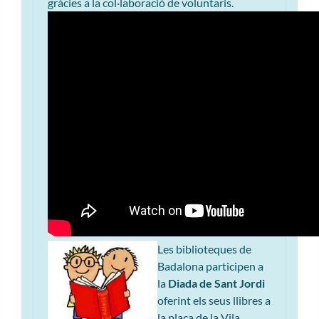
gràcies a la col·laboració de voluntaris.
Les biblioteques de
Badalona participen a
la
Diada de Sant Jordi
oferint els seus llibres a
la plaça de la Vila.