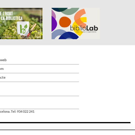
 web
om
cte
celona. Tel: 934 022 241