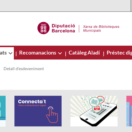
ats
Recomanacions
Catàleg Aladí
Préstec dig
|
|
|
Detall d'esdeveniment