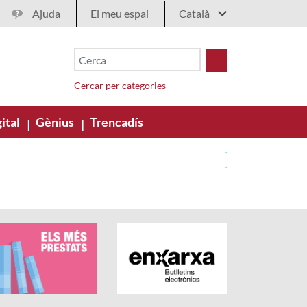
Ajuda
El meu espai
Cercar per categories
ital
Gènius
Trencadís
|
|