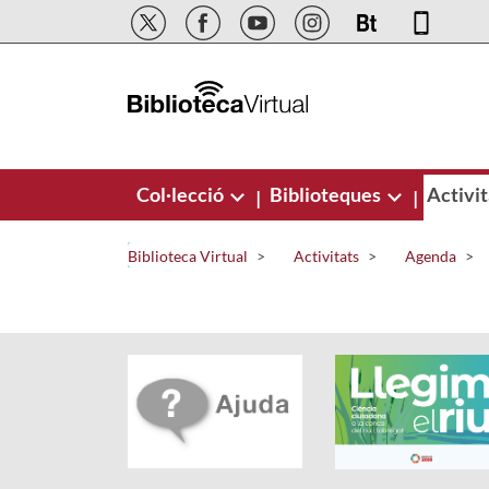
Salta al contingut principal
Col·lecció
Biblioteques
Activit
|
|
Biblioteca Virtual
Activitats
Agenda