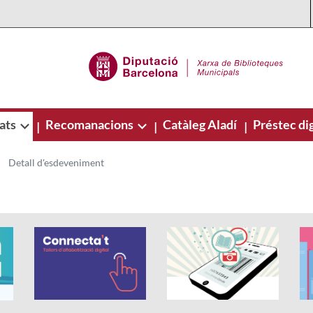
ats
Recomanacions
Catàleg Aladí
Préstec dig
|
|
|
Detall d'esdeveniment