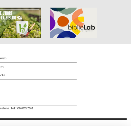
 web
om
cte
celona. Tel: 934 022 241