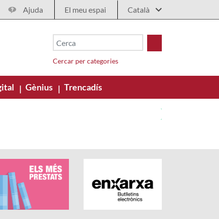
Ajuda
El meu espai
Cercar per categories
ital
Gènius
Trencadís
|
|