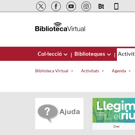
Salta al contingut principal
Col·lecció
Biblioteques
Activit
|
|
Biblioteca Virtual
Activitats
Agenda