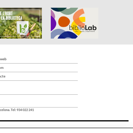
 web
om
cte
celona. Tel: 934 022 241