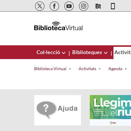
Salta al contingut principal
Col·lecció
Biblioteques
Activit
|
|
Biblioteca Virtual
Activitats
Agenda