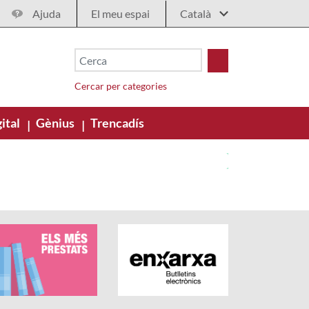
Ajuda
El meu espai
Cercar per categories
ital
Gènius
Trencadís
|
|