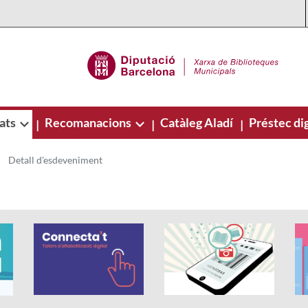
ats
Recomanacions
Catàleg Aladí
Préstec dig
|
|
|
Detall d'esdeveniment