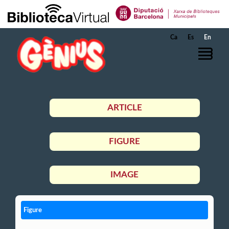
Skip to Main Content
Ca
Es
En
ARTICLE
FIGURE
IMAGE
Figure