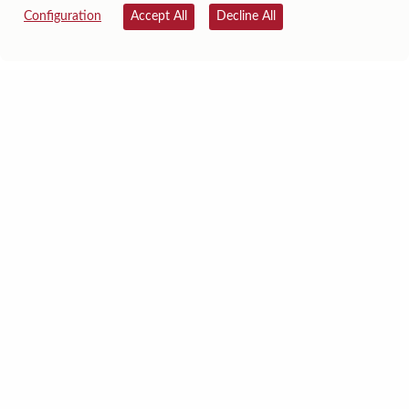
Configuration
Accept All
Decline All
Dragona
Drac de Beowulf
Source:
All figures
Accessibility
Legal Information
Privacy policy
Site Map