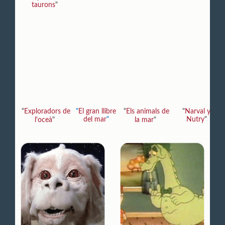
taurons
"
"
Exploradors de
"
El gran llibre
"
Els animals de
"
Narval y
del mar
"
Nutry
"
l'oceà
"
la mar
"