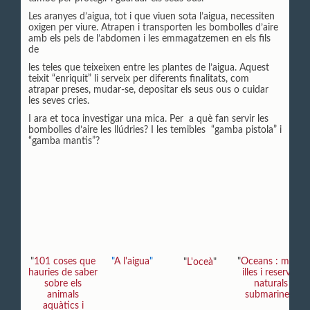
Les aranyes d’aigua, tot i que viuen sota l’aigua, necessiten
oxigen per viure. Atrapen i transporten les bombolles d’aire
amb els pels de l’abdomen i les emmagatzemen en els fils
de
les teles que teixeixen entre les plantes de l’aigua. Aquest
teixit “enriquit” li serveix per diferents finalitats, com
atrapar preses, mudar-se, depositar els seus ous o cuidar
les seves cries.
I ara et toca investigar una mica. Per a què fan servir les
bombolles d’aire les llúdries? I les temibles “gamba pistola” i
“gamba mantis”?
"
101 coses que
"
A l'aigua
"
"
Oceans : mars,
"
L'oceà
"
hauries de saber
illes i reserves
sobre els
naturals
animals
submarines
"
aquàtics i