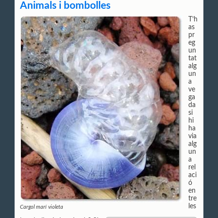
Animals i bombolles
T’h
as
pr
eg
un
tat
alg
un
a
ve
ga
da
si
hi
ha
via
alg
un
a
rel
aci
ó
en
tre
les
Cargol marí violeta