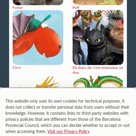
Fuixur
Puff
Coco
Els dracs de: Com ensinistrar un
drac
This website only uses its own cookies for technical purposes, it
does not collect or transfer personal data from users without their
knowledge. However, it contains links to third-party websites with
privacy policies that are different from those of the Barcelona
Provincial Council, which you can decide whether to accept or not
when accessing them.
Visit our Privacy Policy
Els Dracs xinesos
Sheron