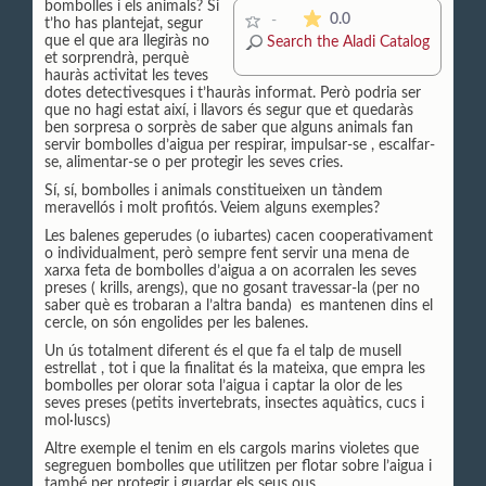
bombolles i els animals? Si
The average rating is 0 s
0.0
-
t’ho has plantejat, segur
que el que ara llegiràs no
Search the Aladi Catalog
et sorprendrà, perquè
hauràs activitat les teves
dotes detectivesques i t’hauràs informat. Però podria ser
que no hagi estat així, i llavors és segur que et quedaràs
ben sorpresa o sorprès de saber que alguns animals fan
servir bombolles d’aigua per respirar, impulsar-se , escalfar-
se, alimentar-se o per protegir les seves cries.
Sí, sí, bombolles i animals constitueixen un tàndem
meravellós i molt profitós. Veiem alguns exemples?
Les balenes geperudes (o iubartes) cacen cooperativament
o individualment, però sempre fent servir una mena de
xarxa feta de bombolles d’aigua a on acorralen les seves
preses ( krills, arengs), que no gosant travessar-la (per no
saber què es trobaran a l’altra banda) es mantenen dins el
cercle, on són engolides per les balenes.
Un ús totalment diferent és el que fa el talp de musell
estrellat , tot i que la finalitat és la mateixa, que empra les
bombolles per olorar sota l’aigua i captar la olor de les
seves preses (petits invertebrats, insectes aquàtics, cucs i
mol·luscs)
Altre exemple el tenim en els cargols marins violetes que
segreguen bombolles que utilitzen per flotar sobre l’aigua i
també per protegir i guardar els seus ous.