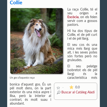
Collie
La raça Collie, té el
seu orígen a
Escòcia
, on els feien
servir com a gossos
pastors.
Hi ha dos tipus de
Collie, el de pèl curt
i el de pèl llarg.
El seu cos és una
mica més llarg que
alt, i les seves potes
són fortes però no
gruixudes.
El seu pelatge
(sobretot els de pèl
llarg) és la
característica més
Un gos d'aquesta raça
bonica d'aquest gos. És un
La mitjana de les valor
0.0
-
pèl molt dens, on la part
exterior és una mica aspre i
Buscar al Catàleg Aladí
llisa, però la interior al
contrari, és molt suau i
abundant.