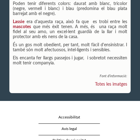
Poden tenir diferents colors: daurat amb blanc, tricolor
(negre, vermell i blanc) i blau (predomina el blau plata
barrejat amb el negre).
Lassie
era d'aquesta raça, això fa que es trobi entre les
mascotes
que més èxit tenen. A més, és una raça molt
fidel al seu amo, un excel·lent guardià de la llar i molt
protector amb els nens de la casa.
És un gos molt obedient, per tant, molt fàcil d'ensinistrar. I
també són molt afectuosos, intel·ligents i sensibles.
Els encanta fer llargs passejos i jugar, i sobretot necessiten
molt tenir companyia.
Font d'informació:
Totes les imatges
Accessibilitat
Avís legal