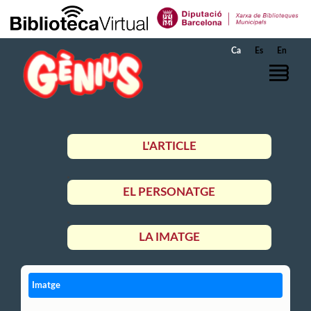
Salta al contingut principal
Ca
Es
En
L'ARTICLE
EL PERSONATGE
LA IMATGE
Imatge