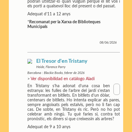
podran utilitzar-lo quan vulguin perquè el llit voli i
els porti a qualsevol lloc del present o del passat.
Adequat d’11 a 12 anys
*
Recomanat per la Xarxa de Biblioteques
Municipals
08/06/2026
El Tresor d'en Tristany
Heide, Florence Parry
Barcelona : Blackie Books, febrer de 2026
>
Ver disponibilidad en catálogo Aladí
En Tristany s’ha adonat d’una cosa ben
estranya: les fulles de l’arbre del jardí s’estan
transformant en bitllets. En bitllets d’un dòlar,
centenars de bitllets. Ho intenta explicar als pares,
sempre angoixats pels estalvis, però no li fan cap
cas. De sobte, en Tristany és ric. Però no ho pot
celebrar amb ningú. Tu què faries si, contra tot
pronòstic, els diners sí que creixessin als arbres?
Adequat de 9 a 10 anys