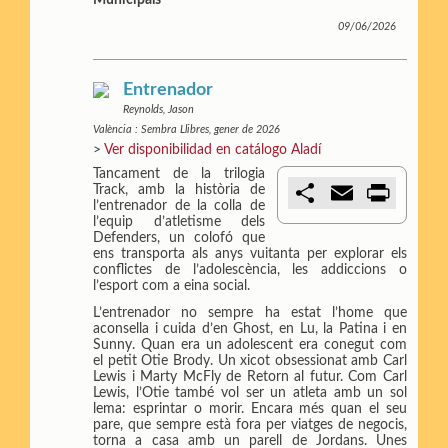
Municipals
r
09/06/2026
Entrenador
Reynolds, Jason
València : Sembra Llibres, gener de 2026
>
Ver disponibilidad en catálogo Aladí
Tancament de la trilogia
C
E
P
Track, amb la història de
o
m
r
l’entrenador de la colla de
m
a
i
l’equip d’atletisme dels
p
i
n
Defenders, un colofó que
a
l
t
ens transporta als anys vuitanta per explorar els
r
conflictes de l’adolescència, les addiccions o
t
l’esport com a eina social.
i
L’entrenador no sempre ha estat l’home que
r
aconsella i cuida d’en Ghost, en Lu, la Patina i en
Sunny. Quan era un adolescent era conegut com
el petit Otie Brody. Un xicot obsessionat amb Carl
Lewis i Marty McFly de Retorn al futur. Com Carl
Lewis, l’Otie també vol ser un atleta amb un sol
lema: esprintar o morir. Encara més quan el seu
pare, que sempre està fora per viatges de negocis,
torna a casa amb un parell de Jordans. Unes