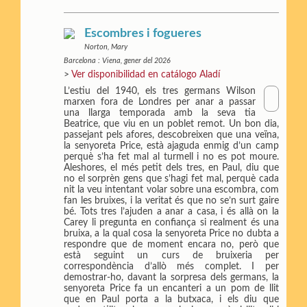
Escombres i fogueres
Norton, Mary
Barcelona : Viena, gener del 2026
>
Ver disponibilidad en catálogo Aladí
L’estiu del 1940, els tres germans Wilson
marxen fora de Londres per anar a passar
una llarga temporada amb la seva tia
Beatrice, que viu en un poblet remot. Un bon dia,
passejant pels afores, descobreixen que una veïna,
la senyoreta Price, està ajaguda enmig d’un camp
perquè s’ha fet mal al turmell i no es pot moure.
Aleshores, el més petit dels tres, en Paul, diu que
no el sorprèn gens que s’hagi fet mal, perquè cada
nit la veu intentant volar sobre una escombra, com
fan les bruixes, i la veritat és que no se’n surt gaire
bé. Tots tres l’ajuden a anar a casa, i és allà on la
Carey li pregunta en confiança si realment és una
bruixa, a la qual cosa la senyoreta Price no dubta a
respondre que de moment encara no, però que
està seguint un curs de bruixeria per
correspondència d’allò més complet. I per
demostrar-ho, davant la sorpresa dels germans, la
senyoreta Price fa un encanteri a un pom de llit
que en Paul porta a la butxaca, i els diu que