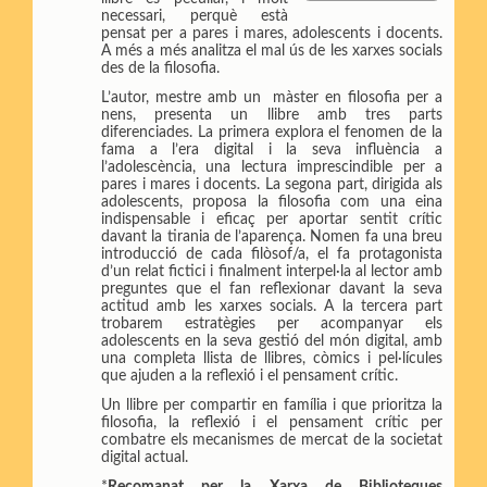
p
i
n
necessari, perquè està
a
l
t
pensat per a pares i mares, adolescents i docents.
r
A més a més analitza el mal ús de les xarxes socials
t
des de la filosofia.
i
L’autor, mestre amb un màster en filosofia per a
r
nens, presenta un llibre amb tres parts
diferenciades. La primera explora el fenomen de la
fama a l’era digital i la seva influència a
l’adolescència, una lectura imprescindible per a
pares i mares i docents. La segona part, dirigida als
adolescents, proposa la filosofia com una eina
indispensable i eficaç per aportar sentit crític
davant la tirania de l’aparença. Nomen fa una breu
introducció de cada filòsof/a, el fa protagonista
d’un relat fictici i finalment interpel·la al lector amb
preguntes que el fan reflexionar davant la seva
actitud amb les xarxes socials. A la tercera part
trobarem estratègies per acompanyar els
adolescents en la seva gestió del món digital, amb
una completa llista de llibres, còmics i pel·lícules
que ajuden a la reflexió i el pensament crític.
Un llibre per compartir en família i que prioritza la
filosofia, la reflexió i el pensament crític per
combatre els mecanismes de mercat de la societat
digital actual.