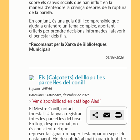
sobre els canvis socials que han influït en la
manera d’entendre la criança després de la ruptura
de la parella.
En conjunt, és una guia útil i comprensible que
ajuda a entendre un tema complex, aportant
criteris per prendre decisions informades i afavorir
el benestar dels fills.
*Recomanat per la Xarxa de Biblioteques
Municipals
08/06/2026
Els [Calçotets] del llop : Les
parcel·les del conill
Lupano, Wilfrid
Barcelona : Astronave, desembre de 2025
>
Ver disponibilidad en catálogo Aladí
El Mestre Conill, notari
C
E
P
forestal, s’afanya a registrar
o
m
r
totes les parcel·les del bosc.
m
a
i
En llop, despreocupat, no
p
i
n
és conscient del que
a
l
t
representa signar un paper i estampar un segell de
r
pastanagot. Ho descobrirà al matí, quan intenti fer