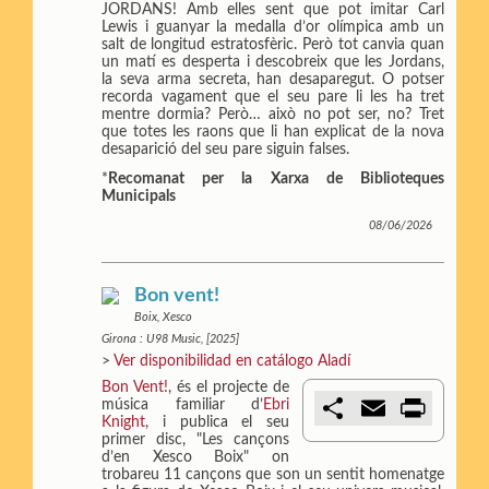
JORDANS! Amb elles sent que pot imitar Carl
Lewis i guanyar la medalla d’or olímpica amb un
salt de longitud estratosfèric. Però tot canvia quan
un matí es desperta i descobreix que les Jordans,
la seva arma secreta, han desaparegut. O potser
recorda vagament que el seu pare li les ha tret
mentre dormia? Però… això no pot ser, no? Tret
que totes les raons que li han explicat de la nova
desaparició del seu pare siguin falses.
*
Recomanat per la Xarxa de Biblioteques
Municipals
08/06/2026
Bon vent!
Boix, Xesco
Girona : U98 Music, [2025]
>
Ver disponibilidad en catálogo Aladí
Bon Vent!
, és el projecte de
C
E
P
música familiar d’
Ebri
o
m
r
Knight
, i publica el seu
m
a
i
primer disc, "Les cançons
p
i
n
d’en Xesco Boix" on
a
l
t
trobareu 11 cançons que son un sentit homenatge
r