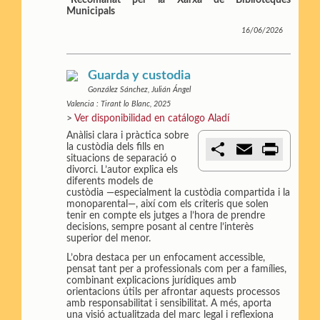
*
Recomanat per la Xarxa de Biblioteques
Municipals
16/06/2026
Guarda y custodia
González Sánchez, Julián Ángel
Valencia : Tirant lo Blanc, 2025
>
Ver disponibilidad en catálogo Aladí
Anàlisi clara i pràctica sobre
C
E
P
la custòdia dels fills en
o
m
r
situacions de separació o
m
a
i
divorci. L’autor explica els
p
i
n
diferents models de
a
l
t
custòdia —especialment la custòdia compartida i la
r
monoparental—, així com els criteris que solen
t
tenir en compte els jutges a l’hora de prendre
i
decisions, sempre posant al centre l’interès
r
superior del menor.
L’obra destaca per un enfocament accessible,
pensat tant per a professionals com per a famílies,
combinant explicacions jurídiques amb
orientacions útils per afrontar aquests processos
amb responsabilitat i sensibilitat. A més, aporta
una visió actualitzada del marc legal i reflexiona