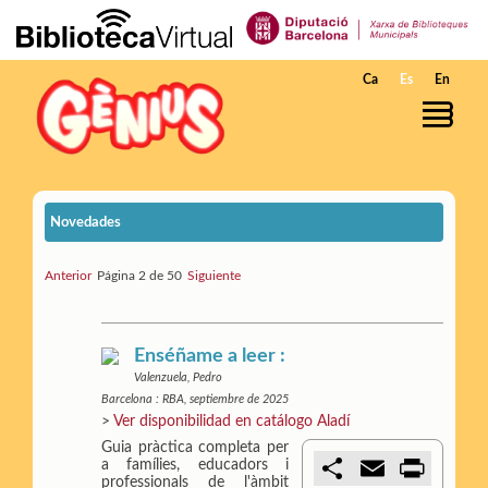
Saltar al contenido principal
Ca
Es
En
Novedades
Anterior
Página 2 de 50
Siguiente
Enséñame a leer :
Valenzuela, Pedro
Barcelona : RBA, septiembre de 2025
>
Ver disponibilidad en catálogo Aladí
Guia pràctica completa per
C
E
P
a famílies, educadors i
o
m
r
professionals de l'àmbit