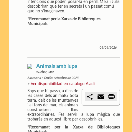
r
intencions que poden posar-la en perill. Mika i Júlia
descobriran que tenen secrets i un passat comú
que no s’imaginaven.
*
Recomanat per la Xarxa de Biblioteques
Municipals
08/06/2026
Animals amb lupa
Wilsher, Jane
Barcelona : Cruïlla, setembre de 2025
>
Ver disponibilidad en catálogo Aladí
Saps què hi passa, a dins de
C
E
P
les cases dels animals? Sota
o
m
r
terra, dalt de les muntanyes
m
a
i
i al fons del mar, els animals
p
i
n
construeixen llars
a
l
t
extraordinàries. Fes servir la lupa màgica que
r
trobaràs en aquest llibre per descobrir-les.
t
*Recomanat per la Xarxa de Biblioteques
i