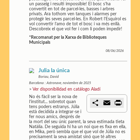
t
un passeig i resulti impossible! El bosc s’ha
i
convertit en tot de parcel·les, basses i arbres
r
privats. Ara tothom ven tanques i alarmes per
protegir les seves parcel·les. En Robert l’Esquirol es
vol convertir l’amo de tot el bosc i va més enllà.
Descobreix el que vol fer i com li poden impedir!
*Recomanat per la Xarxa de Biblioteques
Municipals
08/06/2026
Julia la única
Boriau, David
Barcelona : Astronave, noviembre de 2025
>
Ver disponibilidad en catálogo Aladí
No és fàcil ser la nova de
C
E
P
l’institut... sobretot quan
o
m
r
tens poders estranys. Júlia
m
a
i
està decidida a integrar-se i
p
i
n
fer nous amics, després de
a
l
t
la mort del seu únic parent, la seva estimada tieta
r
Natàlia. De seguida hi ha un noi que es fixa en ella,
t
en Mika, però sembla que el que vol de Júlia no es
i
precisament la seva amistat sinó que té altres