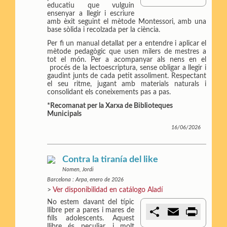
m
a
i
educatiu que vulguin
p
i
n
ensenyar a llegir i escriure
a
l
t
amb èxit seguint el mètode Montessori, amb una
r
base sòlida i recolzada per la ciència.
t
Per fi un manual detallat per a entendre i aplicar el
i
mètode pedagògic que usen milers de mestres a
r
tot el món. Per a acompanyar als nens en el
procés de la lectoescriptura, sense obligar a llegir i
gaudint junts de cada petit assoliment. Respectant
el seu ritme, jugant amb materials naturals i
consolidant els coneixements pas a pas.
*Recomanat per la Xarxa de Biblioteques
Municipals
16/06/2026
Contra la tiranía del like
Nomen, Jordi
Barcelona : Arpa, enero de 2026
>
Ver disponibilidad en catálogo Aladí
No estem davant del típic
C
E
P
llibre per a pares i mares de
o
m
r
fills adolescents. Aquest
m
a
i
llibre és peculiar, i molt