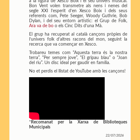
a la figura de Xesco Boix i el seu univers musical.
t
Bon Vent volen transmetre als nens i nenes del
i
segle XXI l’esperit d’en Xesco Boix i dels seus
r
referents com, Pete Seeger, Woody Guthrie, Bob
Dylan, i del seu entorn artístic: el Grup de Folk,
Ara va de bo
o els Cinc Dits d’una Mà.
El grup ha recuperat al català cançons pròpies de
l’univers folk d’altres racons del mon, seguint la
recerca que va començar en Xesco.
Trobareu temes com “Aquesta terra és la nostra
terra”, “Per sempre jove”, “El gripau blau” o “Joan
del riu”. Un disc ideal per gaudir en família.
No et perdis el llistat de YouTube amb les cançons!
*
Recomanat per la Xarxa de Biblioteques
Municipals
22/07/2026