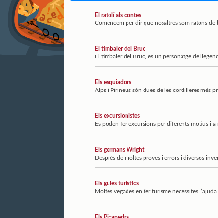
El ratolí als contes
Comencem per dir que nosaltres som ratons de bibl
El timbaler del Bruc
El timbaler del Bruc, és un personatge de llegend
Els esquiadors
Alps i Pirineus són dues de les cordilleres més pr
Els excursionistes
Es poden fer excursions per diferents motius i a 
Els germans Wright
Després de moltes proves i errors i diversos inve
Els guies turístics
Moltes vegades en fer turisme necessites l’ajuda 
Els Picapedra