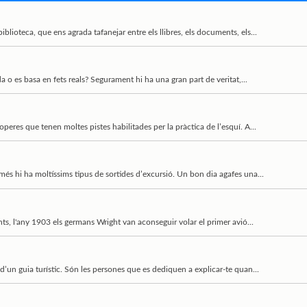
ioteca, que ens agrada tafanejar entre els llibres, els documents, els...
a o es basa en fets reals? Segurament hi ha una gran part de veritat,...
operes que tenen moltes pistes habilitades per la pràctica de l’esquí. A...
més hi ha moltíssims tipus de sortides d’excursió. Un bon dia agafes una...
nts, l'any 1903 els germans Wright van aconseguir volar el primer avió...
d’un guia turístic. Són les persones que es dediquen a explicar-te quan...