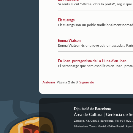
Si sents el crit "Wilma, obra la porta!", segur que
Els tuaregs
Els tuaregs són un poble tradicionalment nòmada 
Emma Watson
Emma Watson és una jove actriu nascuda a París l'
En Joan, protagonista de La Lluna d'en Joan
El personatge que hem escollit és en Joan, protag
Anterior
Página 2 de 8
Siguiente
Diputació de Barcelona
Àrea de Cultura | Gerència de Se
Zamora, 73. 08018 Barcelona. Tel. 934 022
Il·lustracions: Txesco Montalt · Esther Pradell · Ag