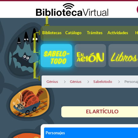
Saltar al contenido principal
Navegación
Bibliotecas
Catálogo
Trámites
Actividades
H
Gènius
Gènius
Sabelotodo
Persona
EL ARTÍCULO
Personajes