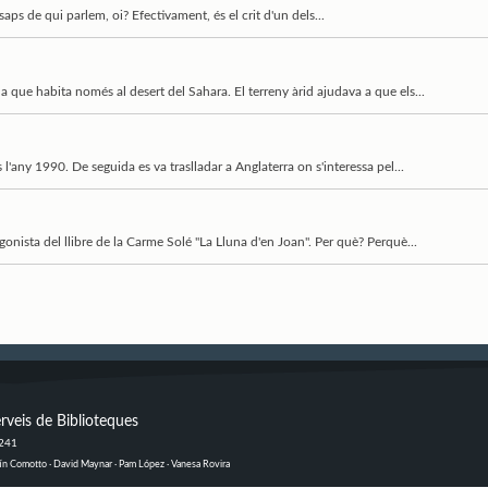
 saps de qui parlem, oi? Efectivament, és el crit d'un dels...
que habita només al desert del Sahara. El terreny àrid ajudava a que els...
any 1990. De seguida es va traslladar a Anglaterra on s'interessa pel...
onista del llibre de la Carme Solé "La Lluna d'en Joan". Per què? Perquè...
rveis de Biblioteques
 241
ustín Comotto · David Maynar · Pam López · Vanesa Rovira