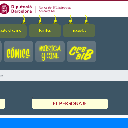
azte el carné
Famílies
Escuelas
jes
EL PERSONAJE