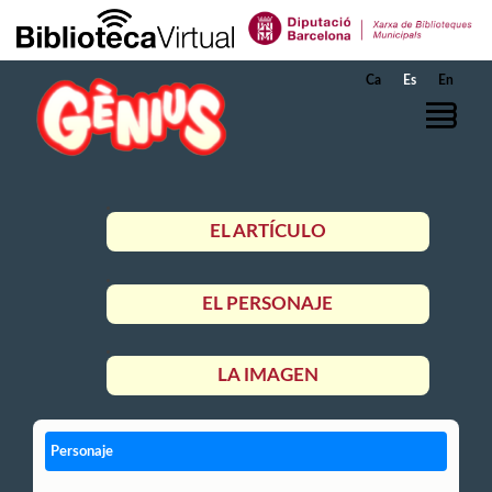
Saltar al contenido principal
Ca
Es
En
EL ARTÍCULO
EL PERSONAJE
LA IMAGEN
Personaje