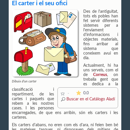
El carter i el seu ofici
Des de l'antiguitat,
tots els pobles han
fet servir diferents
sistemes per a
l'enviament
d'informacions i
objectes materials,
fins arribar al
sistema que
coneixem avui en
dia.
Actualment, hi ha
uns serveis, com el
de
Correus
, on
treballa gent que
Dibuix d'un carter
es dedica a la
classificació i
La valoración media es de 0 
0.0
-
repartiment, de les
cartes i paquets que
Buscar en el Catálogo Aladí
rebem a les nostres
cases. I les persones
encarregades, de que ens arribin, són els carters i les
carteres.
Els carters d'abans, no eren com els d'ara, ni feien ben bé
les mateixes tasques, ni disposaven dels mitjans de