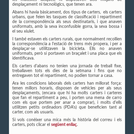
desplaçament ni tecnològics, que tenen ara.
Abans hi havia bàsicament, dos tipus de carters, els carters
urbans, que feien les tasques de classificació i repartiment
de la correspondència als seus destinataris, i que anaven
uniformats, amb la seva inconfusible gorra, la seva bossa i
el seu xiulet.
I també estaven els carters rurals, que normalment recollien
la correspondència a l'estació de trens més propera, i per a
desplaçar-se utilitzaven la bicicleta. Ells no anaven
uniformats, però sí portaven un braçalet i una placa que els
identificava.
Els carters d'abans no tenien una jornada de treball fixe,
treballaven tots els dies de la setmana i fins que no
entregaven tot el repartiment, no podien tornar a casa.
Ara les condicions laborals dels carters han millorat força:
tenen millors horaris, disposen de vehicles per als seus
desplaçaments, (encara que hi ha molts carters i carteres
que fan el repartiment a peu, i porten una mena de carro
com els que portem per anar a comprar), i molts d'ells
utilitzen petits ordinadors (PDA's) que beneficien tant al
carter, com als usuaris.
Si vols conèixer una mica més la història del correu i els
carters, pots clicar el
següent enllaç
.