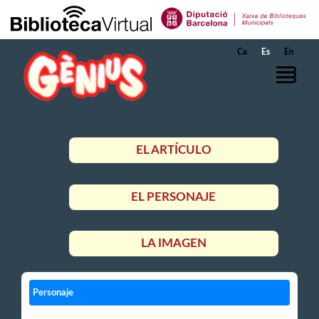
Saltar al contenido principal
Ca
Es
En
EL ARTÍCULO
EL PERSONAJE
LA IMAGEN
Personaje