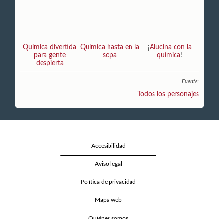
Química divertida
Química hasta en la
¡
Alucina con la
para gente
sopa
química
!
despierta
Fuente:
Todos los personajes
Accesibilidad
Aviso legal
Política de privacidad
Mapa web
Quiénes somos