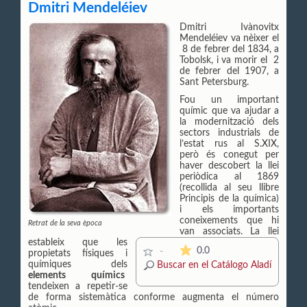
Dmitri Mendeléiev
Dmitri Ivànovitx
Mendeléiev va nèixer el
8 de febrer del 1834, a
Tobolsk, i va morir el 2
de febrer del 1907, a
Sant Petersburg.
Fou un important
químic que va ajudar a
la modernització dels
sectors industrials de
l’estat rus al S.XIX,
però és conegut per
haver descobert la llei
periòdica al 1869
(recollida al seu llibre
Principis de la química)
i els importants
coneixements que hi
Retrat de la seva època
van associats. La llei
estableix que les
La valoración media es de 0 
0.0
-
propietats físiques i
químiques dels
Buscar en el Catálogo Aladí
elements químics
tendeixen a repetir-se
de forma sistemàtica conforme augmenta el número