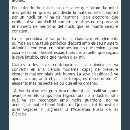
atòmic.
Per entendre-ho millor, has de saber que l’àtom, la unitat
més petita en què es pot dividir la matèria, està compost
per un nucli, on hi ha els neutrons i pels electrons, que
orbiten al voltant d’ell. El número atòmic és correspon amb
el número de neutrons del nucli, que és manté sempre
constant.
La llei periòdica el va portar a classificar els elements
químics en una taula periòdica d’acord amb els seu número
atòmic i a endreçar en columnes aquells que tenien alguna
cosa en comú, deixant espais buits per aquells, que segons
la seva intuïció, creia que havien d’existir.
Gràcies a les seves contribucions, la química es va
convertir en una ciència moderna, capaç de preveure
elements mai somniats pels homes. La seva classificació va
ajudar a què, amb el pas de temps, es descobreixin 31
elements més respecte els 63 que ell va ordenar.
A banda d’aquest gran descobriment, va realitzar grans
avanços en els camps com l’agricultura i la indústria. Tot i
què va ser reconegut amb molts guardons, no va
aconseguir mai el Premi Nobel de Química, tot hi postular
dues vegades, ni ingressar a l’Acadèmia Russa de les
Ciències.