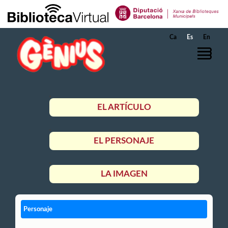
Saltar al contenido principal
Ca
Es
En
EL ARTÍCULO
EL PERSONAJE
LA IMAGEN
Personaje