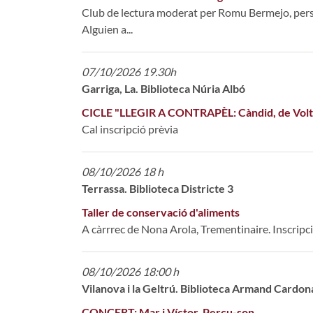
Club de lectura moderat per Romu Bermejo, pers
Alguien a...
07/10/2026 19.30h
Garriga, La. Biblioteca Núria Albó
CICLE "LLEGIR A CONTRAPÈL: Càndid, de Volta
Cal inscripció prèvia
08/10/2026 18 h
Terrassa. Biblioteca Districte 3
Taller de conservació d'aliments
A càrrrec de Nona Arola, Trementinaire. Inscripcio
08/10/2026 18:00 h
Vilanova i la Geltrú. Biblioteca Armand Cardon
CONCERT: Mar i Víctor. Percu-son