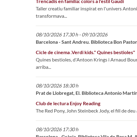
Trencadís en família: colors a l'estil Gaudí
Taller creatiu familiar inspirat en l'univers Ant
transformava...
08/10/2026 17.30 h - 09/10/2026
Barcelona - Sant Andreu. Biblioteca Bon Pastor 
Cicle de cinema .Verdi kids." Quines bestioles"
Quines bestioles, d'Antoon Krings i Arnaud Bouron
arriba...
08/10/2026 18:30 h
Prat de Llobregat, El. Biblioteca Antonio Martí
Club de lectura Enjoy Reading
The Red Pony, John Steinbeck Jody, el fill de deu a
08/10/2026 17:30 h
Barcelona - Gràcia. Biblioteca Vila de Rosa M.