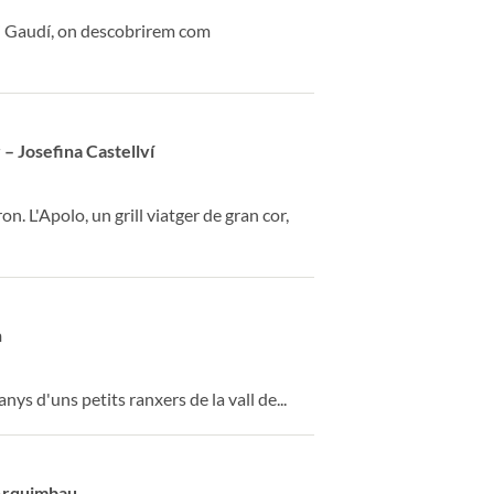
oni Gaudí, on descobrirem com
– Josefina Castellví
. L'Apolo, un grill viatger de gran cor,
n
nys d'uns petits ranxers de la vall de...
 Arquimbau