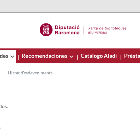
ades
Recomendaciones
Catálogo Aladí
Présta
|
|
|
Llistat d'esdeveniments
dos.
n