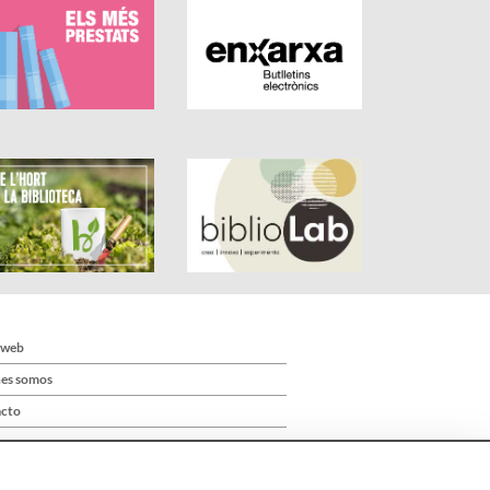
 web
es somos
cto