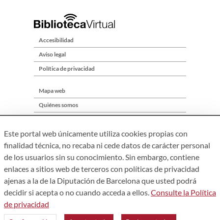
Accesibilidad
Aviso legal
Política de privacidad
Mapa web
Quiénes somos
Contacto
Este portal web únicamente utiliza cookies propias con
finalidad técnica, no recaba ni cede datos de carácter personal
de los usuarios sin su conocimiento. Sin embargo, contiene
enlaces a sitios web de terceros con políticas de privacidad
ajenas a la de la Diputación de Barcelona que usted podrá
decidir si acepta o no cuando acceda a ellos.
Consulte la Política
de privacidad
Àrea de Cultura – Gerència de Serveis de Biblioteques. Comte
d’Urgell, 187. 08036 Barcelona. Tel:
934 022 222