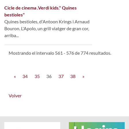
Cicle de cinema .Verdi kids." Quines
bestioles"
Quines bestioles, d'Antoon Krings i Arnaud
Bouron. L'Apolo, un grill viatger de gran cor,
arriba...
Mostrando el intervalo 561 - 576 de 774 resultados.
«
34
35
36
37
38
»
Volver