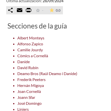
Última actualización:
26/09/2024
Comparteix
Email
Print
La valoración media es de 0 est
-
0.0
Secciones de la guía
Albert Monteys
Alfonso Zapico
Camilie Jourdy
Còmics a Cornellà
Danide
David Rubín
Deamo Bros (Raúl Deamo i Danide)
Frederik Peeters
Hernán Migoya
Joan Cornellà
Joann Sfar
José Domingo
Liniers