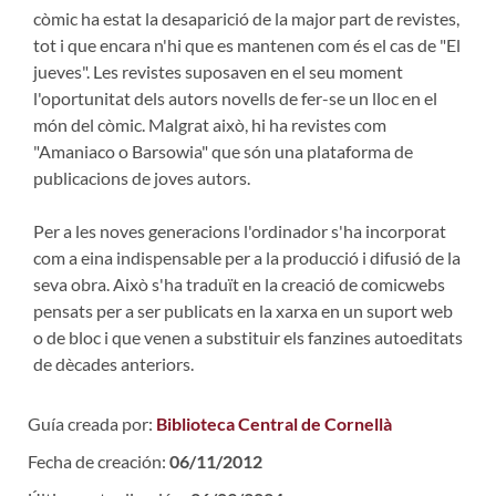
còmic ha estat la desaparició de la major part de revistes,
tot i que encara n'hi que es mantenen com és el cas de "El
jueves". Les revistes suposaven en el seu moment
l'oportunitat dels autors novells de fer-se un lloc en el
món del còmic. Malgrat això, hi ha revistes com
"Amaniaco o Barsowia" que són una plataforma de
publicacions de joves autors.
Per a les noves generacions l'ordinador s'ha incorporat
com a eina indispensable per a la producció i difusió de la
seva obra. Això s'ha traduït en la creació de comicwebs
pensats per a ser publicats en la xarxa en un suport web
o de bloc i que venen a substituir els fanzines autoeditats
de dècades anteriors.
Guía creada por:
Biblioteca Central de Cornellà
Fecha de creación:
06/11/2012