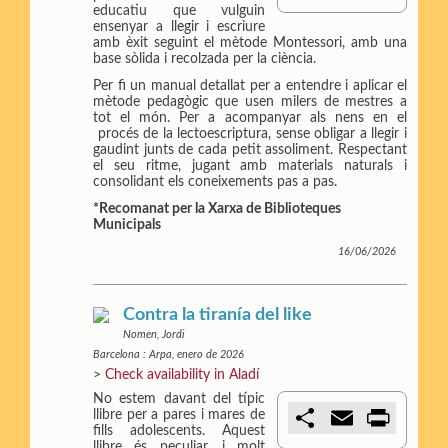
m
a
i
educatiu que vulguin
p
i
n
ensenyar a llegir i escriure
a
l
t
amb èxit seguint el mètode Montessori, amb una
r
base sòlida i recolzada per la ciència.
t
Per fi un manual detallat per a entendre i aplicar el
i
mètode pedagògic que usen milers de mestres a
r
tot el món. Per a acompanyar als nens en el
procés de la lectoescriptura, sense obligar a llegir i
gaudint junts de cada petit assoliment. Respectant
el seu ritme, jugant amb materials naturals i
consolidant els coneixements pas a pas.
*Recomanat per la Xarxa de Biblioteques
Municipals
16/06/2026
Contra la tiranía del like
Nomen, Jordi
Barcelona : Arpa, enero de 2026
>
Check availability in Aladí
No estem davant del típic
C
E
P
llibre per a pares i mares de
o
m
r
fills adolescents. Aquest
m
a
i
llibre és peculiar, i molt