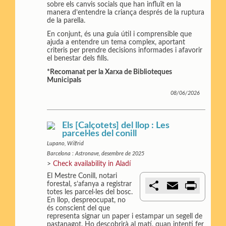
sobre els canvis socials que han influït en la
manera d’entendre la criança després de la ruptura
de la parella.
En conjunt, és una guia útil i comprensible que
ajuda a entendre un tema complex, aportant
criteris per prendre decisions informades i afavorir
el benestar dels fills.
*Recomanat per la Xarxa de Biblioteques
Municipals
08/06/2026
Els [Calçotets] del llop : Les
parcel·les del conill
Lupano, Wilfrid
Barcelona : Astronave, desembre de 2025
>
Check availability in Aladí
El Mestre Conill, notari
C
E
P
forestal, s’afanya a registrar
o
m
r
totes les parcel·les del bosc.
m
a
i
En llop, despreocupat, no
p
i
n
és conscient del que
a
l
t
representa signar un paper i estampar un segell de
r
pastanagot. Ho descobrirà al matí, quan intenti fer