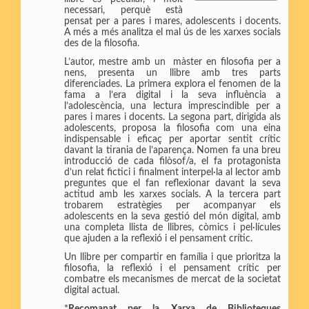
p
i
n
necessari, perquè està
a
l
t
pensat per a pares i mares, adolescents i docents.
r
A més a més analitza el mal ús de les xarxes socials
t
des de la filosofia.
i
L’autor, mestre amb un màster en filosofia per a
r
nens, presenta un llibre amb tres parts
diferenciades. La primera explora el fenomen de la
fama a l’era digital i la seva influència a
l’adolescència, una lectura imprescindible per a
pares i mares i docents. La segona part, dirigida als
adolescents, proposa la filosofia com una eina
indispensable i eficaç per aportar sentit crític
davant la tirania de l’aparença. Nomen fa una breu
introducció de cada filòsof/a, el fa protagonista
d’un relat fictici i finalment interpel·la al lector amb
preguntes que el fan reflexionar davant la seva
actitud amb les xarxes socials. A la tercera part
trobarem estratègies per acompanyar els
adolescents en la seva gestió del món digital, amb
una completa llista de llibres, còmics i pel·lícules
que ajuden a la reflexió i el pensament crític.
Un llibre per compartir en família i que prioritza la
filosofia, la reflexió i el pensament crític per
combatre els mecanismes de mercat de la societat
digital actual.