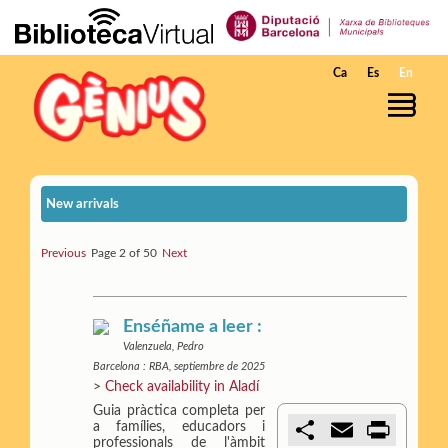
Skip to Main Content
Ca
Es
En
New arrivals
Previous
Page 2 of 50
Next
Enséñame a leer :
Valenzuela, Pedro
Barcelona : RBA, septiembre de 2025
>
Check availability in Aladí
Guia pràctica completa per
C
E
P
a famílies, educadors i
o
m
r
professionals de l'àmbit