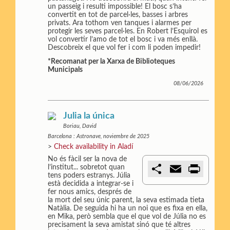
t
un passeig i resulti impossible! El bosc s’ha
i
convertit en tot de parcel·les, basses i arbres
r
privats. Ara tothom ven tanques i alarmes per
protegir les seves parcel·les. En Robert l’Esquirol es
vol convertir l’amo de tot el bosc i va més enllà.
Descobreix el que vol fer i com li poden impedir!
*Recomanat per la Xarxa de Biblioteques
Municipals
08/06/2026
Julia la única
Boriau, David
Barcelona : Astronave, noviembre de 2025
>
Check availability in Aladí
No és fàcil ser la nova de
C
E
P
l’institut... sobretot quan
o
m
r
tens poders estranys. Júlia
m
a
i
està decidida a integrar-se i
p
i
n
fer nous amics, després de
a
l
t
la mort del seu únic parent, la seva estimada tieta
r
Natàlia. De seguida hi ha un noi que es fixa en ella,
t
en Mika, però sembla que el que vol de Júlia no es
i
precisament la seva amistat sinó que té altres