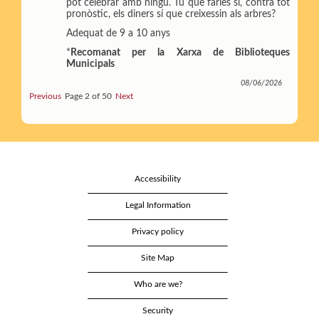
pot celebrar amb ningú. Tu què faries si, contra tot
r
pronòstic, els diners sí que creixessin als arbres?
Adequat de 9 a 10 anys
*
Recomanat per la Xarxa de Biblioteques
Municipals
08/06/2026
Previous
Page 2 of 50
Next
Accessibility
Legal Information
Privacy policy
Site Map
Who are we?
Security