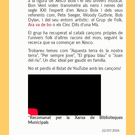
a la figura de Xesco Boix i el seu univers musical.
t
Bon Vent volen transmetre als nens i nenes del
i
segle XXI l’esperit d’en Xesco Boix i dels seus
r
referents com, Pete Seeger, Woody Guthrie, Bob
Dylan, i del seu entorn artístic: el Grup de Folk,
Ara va de bo
o els Cinc Dits d’una Mà.
El grup ha recuperat al català cançons pròpies de
l’univers folk d’altres racons del mon, seguint la
recerca que va començar en Xesco.
Trobareu temes com “Aquesta terra és la nostra
terra”, “Per sempre jove”, “El gripau blau” o “Joan
del riu”. Un disc ideal per gaudir en família.
No et perdis el llistat de YouTube amb les cançons!
*
Recomanat per la Xarxa de Biblioteques
Municipals
22/07/2026