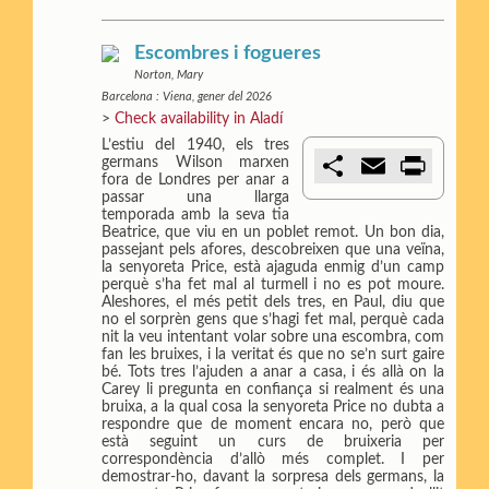
Escombres i fogueres
Norton, Mary
Barcelona : Viena, gener del 2026
>
Check availability in Aladí
L’estiu del 1940, els tres
C
E
P
germans Wilson marxen
o
m
r
fora de Londres per anar a
m
a
i
passar una llarga
p
i
n
temporada amb la seva tia
a
l
t
Beatrice, que viu en un poblet remot. Un bon dia,
r
passejant pels afores, descobreixen que una veïna,
t
la senyoreta Price, està ajaguda enmig d’un camp
i
perquè s’ha fet mal al turmell i no es pot moure.
r
Aleshores, el més petit dels tres, en Paul, diu que
no el sorprèn gens que s’hagi fet mal, perquè cada
nit la veu intentant volar sobre una escombra, com
fan les bruixes, i la veritat és que no se’n surt gaire
bé. Tots tres l’ajuden a anar a casa, i és allà on la
Carey li pregunta en confiança si realment és una
bruixa, a la qual cosa la senyoreta Price no dubta a
respondre que de moment encara no, però que
està seguint un curs de bruixeria per
correspondència d’allò més complet. I per
demostrar-ho, davant la sorpresa dels germans, la