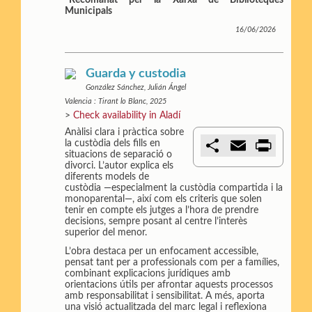
*
Recomanat per la Xarxa de Biblioteques
Municipals
16/06/2026
Guarda y custodia
González Sánchez, Julián Ángel
Valencia : Tirant lo Blanc, 2025
>
Check availability in Aladí
Anàlisi clara i pràctica sobre
C
E
P
la custòdia dels fills en
o
m
r
situacions de separació o
m
a
i
divorci. L’autor explica els
p
i
n
diferents models de
a
l
t
custòdia —especialment la custòdia compartida i la
r
monoparental—, així com els criteris que solen
t
tenir en compte els jutges a l’hora de prendre
i
decisions, sempre posant al centre l’interès
r
superior del menor.
L’obra destaca per un enfocament accessible,
pensat tant per a professionals com per a famílies,
combinant explicacions jurídiques amb
orientacions útils per afrontar aquests processos
amb responsabilitat i sensibilitat. A més, aporta
una visió actualitzada del marc legal i reflexiona