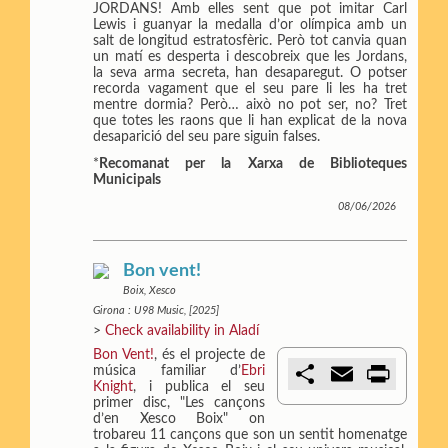
JORDANS! Amb elles sent que pot imitar Carl
Lewis i guanyar la medalla d’or olímpica amb un
salt de longitud estratosfèric. Però tot canvia quan
un matí es desperta i descobreix que les Jordans,
la seva arma secreta, han desaparegut. O potser
recorda vagament que el seu pare li les ha tret
mentre dormia? Però… això no pot ser, no? Tret
que totes les raons que li han explicat de la nova
desaparició del seu pare siguin falses.
*
Recomanat per la Xarxa de Biblioteques
Municipals
08/06/2026
Bon vent!
Boix, Xesco
Girona : U98 Music, [2025]
>
Check availability in Aladí
Bon Vent!
, és el projecte de
C
E
P
música familiar d’
Ebri
o
m
r
Knight
, i publica el seu
m
a
i
primer disc, "Les cançons
p
i
n
d’en Xesco Boix" on
a
l
t
trobareu 11 cançons que son un sentit homenatge
r