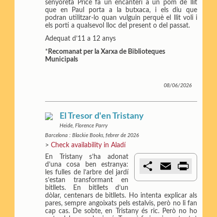
senyoreta Price fa un encanteri a un pom de llit
que en Paul porta a la butxaca, i els diu que
podran utilitzar-lo quan vulguin perquè el llit voli i
els porti a qualsevol lloc del present o del passat.
Adequat d’11 a 12 anys
*
Recomanat per la Xarxa de Biblioteques
Municipals
08/06/2026
El Tresor d'en Tristany
Heide, Florence Parry
Barcelona : Blackie Books, febrer de 2026
>
Check availability in Aladí
En Tristany s’ha adonat
C
E
P
d’una cosa ben estranya:
o
m
r
les fulles de l’arbre del jardí
m
a
i
s’estan transformant en
p
i
n
bitllets. En bitllets d’un
a
l
t
dòlar, centenars de bitllets. Ho intenta explicar als
r
pares, sempre angoixats pels estalvis, però no li fan
t
cap cas. De sobte, en Tristany és ric. Però no ho
i