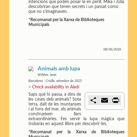
r
intencions que poden posar-la en perill. Mika i Júlia
descobriran que tenen secrets i un passat comú
que no s’imaginaven.
*
Recomanat per la Xarxa de Biblioteques
Municipals
08/06/2026
Animals amb lupa
Wilsher, Jane
Barcelona : Cruïlla, setembre de 2025
>
Check availability in Aladí
Saps què hi passa, a dins de
C
E
P
les cases dels animals? Sota
o
m
r
terra, dalt de les muntanyes
m
a
i
i al fons del mar, els animals
p
i
n
construeixen llars
a
l
t
extraordinàries. Fes servir la lupa màgica que
r
trobaràs en aquest llibre per descobrir-les.
t
*Recomanat per la Xarxa de Biblioteques
i