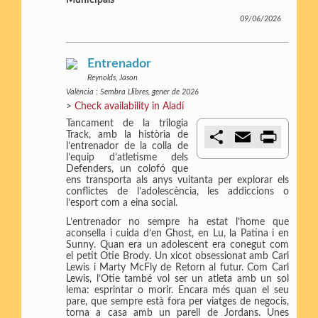
Municipals
r
09/06/2026
Entrenador
Reynolds, Jason
València : Sembra Llibres, gener de 2026
>
Check availability in Aladí
Tancament de la trilogia
C
E
P
Track, amb la història de
o
m
r
l’entrenador de la colla de
m
a
i
l’equip d’atletisme dels
p
i
n
Defenders, un colofó que
a
l
t
ens transporta als anys vuitanta per explorar els
r
conflictes de l’adolescència, les addiccions o
t
l’esport com a eina social.
i
L’entrenador no sempre ha estat l’home que
r
aconsella i cuida d’en Ghost, en Lu, la Patina i en
Sunny. Quan era un adolescent era conegut com
el petit Otie Brody. Un xicot obsessionat amb Carl
Lewis i Marty McFly de Retorn al futur. Com Carl
Lewis, l’Otie també vol ser un atleta amb un sol
lema: esprintar o morir. Encara més quan el seu
pare, que sempre està fora per viatges de negocis,
torna a casa amb un parell de Jordans. Unes