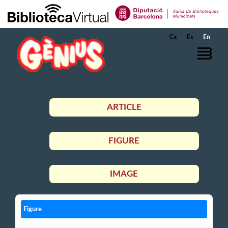
Skip to Main Content
Ca
Es
En
ARTICLE
FIGURE
IMAGE
Figure