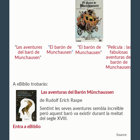
"
Les aventures
"
El barón de
"
El barón de
"
Película : las
"
del baró de
Munchausen
"
fabulosas
a
Munchausen
"
aventuras del
Munchausen
"
barón de
M
Munchausen
"
A eBiblio trobaràs:
Las aventuras del Barón Münchaussen
de Rudolf Erich Raspe
Sentint les seves aventures sembla increïble
però aquest baró va existir durant la meitat
del segle XVIII.
Entra a eBiblio
Source: