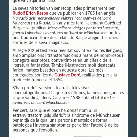
que va viatjar a la lluna.
La seves històries van ser recopilades primerament per
Rudolf Erich Raspe
que va publicar en 1785 i en anglès
Narració dels meravellosos viatges i campanyes del baró
Münchausen a Rússia
. Un any més tard, l'alemany Gottfried
Bürger va publicar
Meravellosos viatges per terra i per mar,
guerra i divertides aventures de 'baró de Münchausen
, on feia
una traducció lliure dels relats de Raspe afegint històries
sortides de la seva imaginació.
Al segle XIX el text seria reeditat sovint en moltes llengües,
amb ampliacions i transformacions a mans de nombrosos i
coneguts escriptors, convertint-se en un clàssic de la
literatura fantàstica. També il·lustradors molt destacats
farien imatges basades en aquesta obra. Les més
conegudes, són les de
Gustave Doré
, realitzades per a la
traducció francesa el 1854.
S’han produït versions teatrals, televisives i
cinematogràfiques. D’aquestes últimes, la més coneguda és
la que va dirigir Terry Gilliam el 1988 sota el títol de
Les
aventures del baró Münchausen
.
Per cert, saps que el baró ha donat nom a un
estrany trastorn psiquiàtric?: la síndrome de Münchausen
per mitjà de la qual una persona menteix de forma
patològica i inventa símptomes per cridar l’atenció de les
persones que l’envolten.