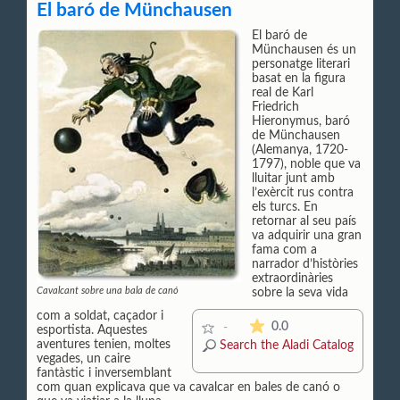
El baró de Münchausen
El baró de
Münchausen és un
personatge literari
basat en la figura
real de Karl
Friedrich
Hieronymus, baró
de Münchausen
(Alemanya, 1720-
1797), noble que va
lluitar junt amb
l’exèrcit rus contra
els turcs. En
retornar al seu país
va adquirir una gran
fama com a
narrador d’històries
extraordinàries
Cavalcant sobre una bala de canó
sobre la seva vida
com a soldat, caçador i
The average rating is 0 s
0.0
-
esportista. Aquestes
aventures tenien, moltes
Search the Aladi Catalog
vegades, un caire
fantàstic i inversemblant
com quan explicava que va cavalcar en bales de canó o