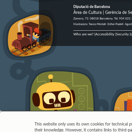
Diputació de Barcelona
Àrea de Cultura | Gerència de Se
Zamora, 73. 08018 Barcelona. Tel. 934 022
Il·lustracions: Txesco Montalt · Esther Pradell · Ag
Who are we?
Accessibility
Security
L
|
|
|
This website only uses its own cookies for technical p
their knowledge. However, it contains links to third-pa