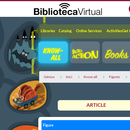
Skip to Main Content
Navigation
Libraries
Catalog
Online Services
Activities
Get 
Gènius
Inici
Know-all
Figures
ARTICLE
Figure