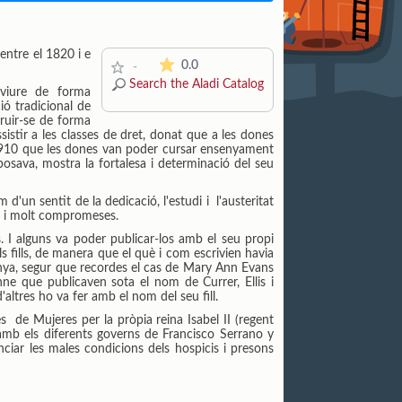
entre el 1820 i e
The average rating is 0 stars out of 5.
0.0
-
Search the Aladi Catalog
 viure de forma
ó tradicional de
truir-se de forma
istir a les classes de dret, donat que a les dones
e 1910 que les dones van poder cursar ensenyament
osava, mostra la fortalesa i determinació del seu
'un sentit de la dedicació, l'estudi i l'austeritat
ts i molt compromeses.
s. I alguns va poder publicar-los amb el seu propi
 fills, de manera que el què i com escrivien havia
anya, segur que recordes el cas de Mary Ann Evans
nne que publicaven sota el nom de Currer, Ellis i
altres ho va fer amb el nom del seu fill.
s de Mujeres per la pròpia reina Isabel II (regent
mb els diferents governs de Francisco Serrano y
iar les males condicions dels hospicis i presons