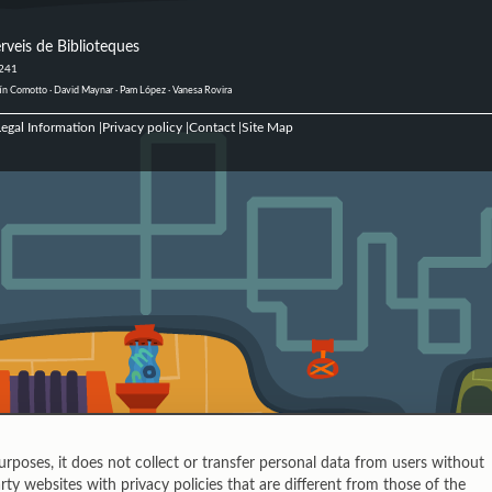
rveis de Biblioteques
 241
ustín Comotto · David Maynar · Pam López · Vanesa Rovira
egal Information
Privacy policy
Contact
Site Map
|
|
|
urposes, it does not collect or transfer personal data from users without
rty websites with privacy policies that are different from those of the