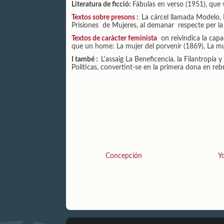
Literatura de ficció:
Fábulas en verso (1951), que v
Textos sobre presons
:
La cárcel llamada Modelo, 
Prisiones de Mujeres, al demanar respecte per la 
Textos de caràcter feminista
on reivindica la capac
que un home: La mujer del porvenir (1869), La mu
I també :
L'assaig La Beneficencia, la Filantropía 
Políticas, convertint-se en la primera dona en reb
Concepción
Y