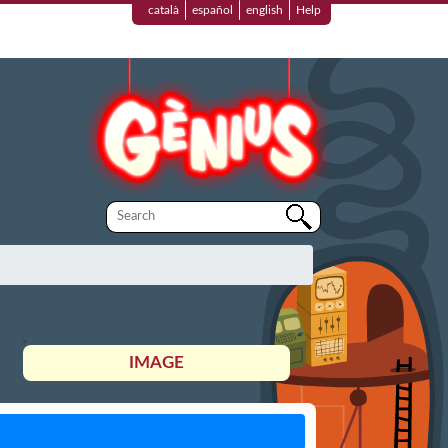
català
español
english
Help
IMAGE