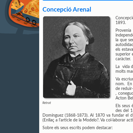
Concepció Arenal
Concepció
1893.
Provenia
independe
la que se
autodidac
els estav
superior 
caràcter.
La vida d
molts mar
Va escriu
nom. En a
de reduir
, conegud
Acton Bel
Retrat
Els seus 
des del 1
Domínguez (1868-1873). Al 1870 va fundar el dia
(Enllaç a l'article de la Modelo?. Va col·laborar
Sobre els seus escrits podem destacar: