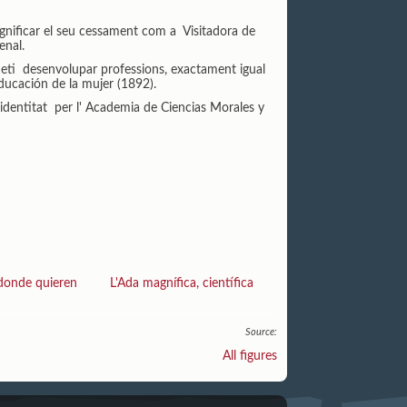
ignificar el seu cessament com a Visitadora de
enal.
ermeti desenvolupar professions, exactament igual
ducación de la mujer (1892).
e identitat per l' Academia de Ciencias Morales y
 donde quieren
L'Ada magnífica, científica
Source:
All figures