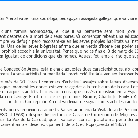
n Arenal va ser una sociòloga, pedagoga i assagista gallega, que va viure 
 d'una família acomodada, el que li va permetre sent molt jove
nt després de la mort dels seus pares. Va començar rebent una educaci
mpre va defugir, però recolzant-se en les seves pròpies habilitats va ins
ta. Una de les seves biògrafes afirma que es vestia d'home per poder ass
a prohibit accedir a la universitat. Pensa que no és fins el 8 de març d
en igualtat de condicions que els homes. Aquest fet, amb el risc que sup
e Concepción Arenal està plena d'aquestes dues característiques, així com d
cats. La seva activitat humanitària i producció literària van ser incessan
re més de 20 llibres i centenars d'articles i assajos sobre temes diverso
quell moment les dones estaven relegades a la tenir cura de la casa i dels
-se a aquests àmbits. I no era una cosa que passés exclusivament a Esp
a con George Elliot, o el de les germanes Brontë, Charlotte, Emily i A
l. La mateixa Concepción Arenal va deixar de signar molts articles i amb d'
èxits no es redueixen a aquests. Va ser anomenada Visitadora de Prisione
833 al 1868) i després Inspectora de Casas de Corrección de Mujeres a
ri La Voz de la Caridad, que li va servir com a plataforma per a denunc
 activament amb el desenvolupament de la Creu Roja (creada el 1869)