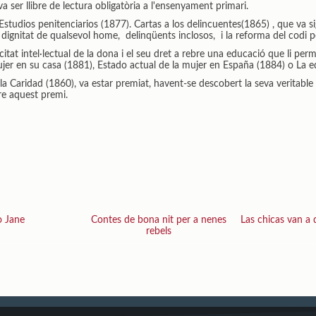
a ser llibre de lectura obligatòria a l'ensenyament primari.
Estudios penitenciarios (1877). Cartas a los delincuentes(1865) , que va s
dignitat de qualsevol home, delinqüents inclosos, i la reforma del codi p
itat intel·lectual de la dona i el seu dret a rebre una educació que li p
jer en su casa (1881), Estado actual de la mujer en España (1884) o La e
y la Caridad (1860), va estar premiat, havent-se descobert la seva veritabl
re aquest premi.
o Jane
Contes de bona nit per a nenes
Las chicas van a
rebels