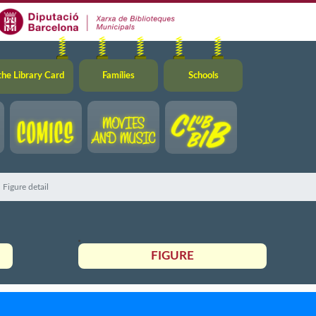
the Library Card
Famílies
Schools
Figure detail
FIGURE