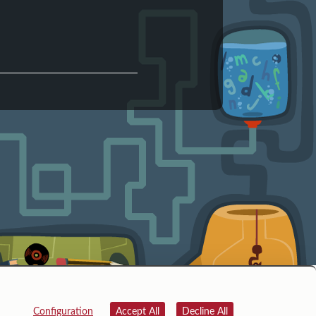
Configuration
Accept All
Decline All