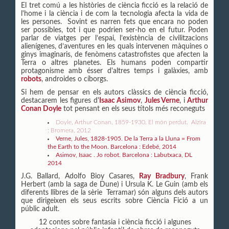
El tret comú a les històries de ciència ficció es la relació de
l'home i la ciència i de com la tecnologia afecta la vida de
les persones. Sovint es narren fets que encara no poden
ser possibles, tot i que podrien ser-ho en el futur. Poden
parlar de viatges per l’espai, l’existència de civilitzacions
alienígenes, d’aventures en les quals intervenen màquines o
ginys imaginaris, de fenòmens catastrofistes que afecten la
Terra o altres planetes. Els humans poden compartir
protagonisme amb ésser d'altres temps i galàxies, amb
robots
, androides o cíborgs.
Si hem de pensar en els autors clàssics de ciència ficció,
destacarem les figures d'
Isaac Asimov
,
Jules Verne
, i
Arthur
Conan Doyle
tot pensant en els seus títols més reconeguts
Doyle, Arthur Conan, 1859-1930. El món perdut. Alzira
: Bromera, 2012
Verne, Jules, 1828-1905. De la Terra a la Lluna = From
the Earth to the Moon. Barcelona : Edebé, 2014
Asimov, Isaac . Jo robot. Barcelona : Labutxaca, DL
2014
J.G. Ballard, Adolfo Bioy Casares,
Ray Bradbury
, Frank
Herbert (amb la saga de Dune) i Ursula K. Le Guin (amb els
diferents llibres de la sèrie Terramar) són alguns dels autors
que dirigeixen els seus escrits sobre Ciència Fició a un
públic adult.
12 contes sobre fantasia i ciència ficció i algunes