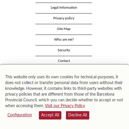
Legal Information
Privacy policy
Site Map
Who are we?
Security
Contact
This website only uses its own cookies for technical purposes, it
does not collect or transfer personal data from users without their
knowledge. However, it contains links to third-party websites with
privacy policies that are different from those of the Barcelona
Provincial Council, which you can decide whether to accept or not
when accessing them.
Visit our Privacy Policy
Área de Cultura – Gerència de Serveis de Biblioteques. Zamora, 73. 08018 Barcelona. Tel:
943 022 222.
Configuration
Accept All
Decline All
© Il·lustracions: Txesco Montalt · Esther Pradell · Agustín Comotto · David Maynar · Pam
López · Vanesa Rovira