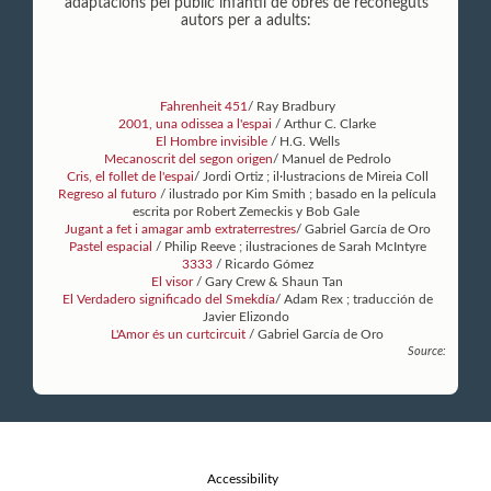
adaptacions pel públic infantil de obres de reconeguts
autors per a adults:
Fahrenheit 451
/ Ray Bradbury
2001, una odissea a l'espai
/ Arthur C. Clarke
El Hombre invisible
/ H.G. Wells
Mecanoscrit del segon origen
/ Manuel de Pedrolo
Cris, el follet de l'espai
/ Jordi Ortiz ; il·lustracions de Mireia Coll
Regreso al futuro
/ ilustrado por Kim Smith ; basado en la película
escrita por Robert Zemeckis y Bob Gale
Jugant a fet i amagar amb extraterrestres
/ Gabriel García de Oro
Pastel espacial
/ Philip Reeve ; ilustraciones de Sarah McIntyre
3333
/ Ricardo Gómez
El visor
/ Gary Crew & Shaun Tan
El Verdadero significado del Smekdía
/ Adam Rex ; traducción de
Javier Elizondo
L'Amor és un curtcircuit
/ Gabriel García de Oro
Source:
Accessibility