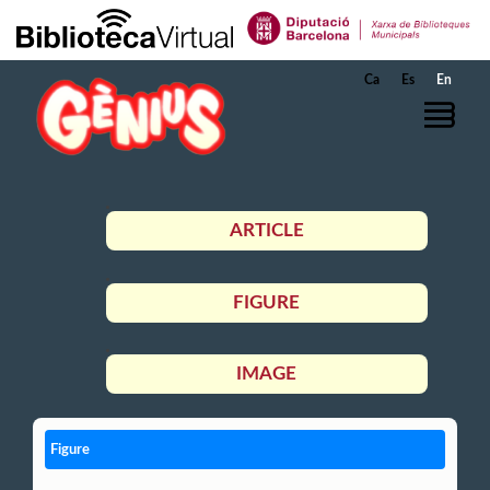
Skip to Main Content
Ca
Es
En
ARTICLE
FIGURE
IMAGE
Figure