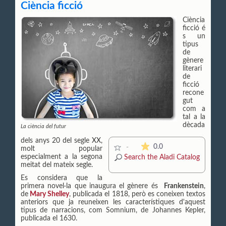
Ciència ficció
Ciència
ficció é
s un
tipus
de
gènere
literari
de
ficció
recone
gut
com a
tal a la
dècada
La ciència del futur
dels anys 20 del segle XX,
The average rating is 0 s
0.0
-
molt popular
especialment a la segona
Search the Aladi Catalog
meitat del mateix segle.
Es considera que la
primera novel·la que inaugura el gènere és
Frankenstein
,
de
Mary Shelley
, publicada el 1818, però es coneixen textos
anteriors que ja reuneixen les característiques d'aquest
tipus de narracions, com Somnium, de Johannes Kepler,
publicada el 1630.