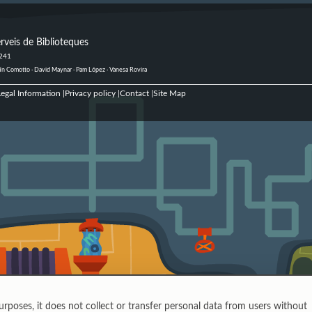
rveis de Biblioteques
 241
ustín Comotto · David Maynar · Pam López · Vanesa Rovira
egal Information
Privacy policy
Contact
Site Map
|
|
|
urposes, it does not collect or transfer personal data from users without