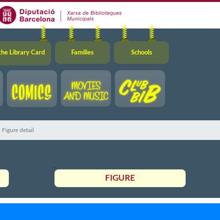
the Library Card
Famílies
Schools
Figure detail
FIGURE