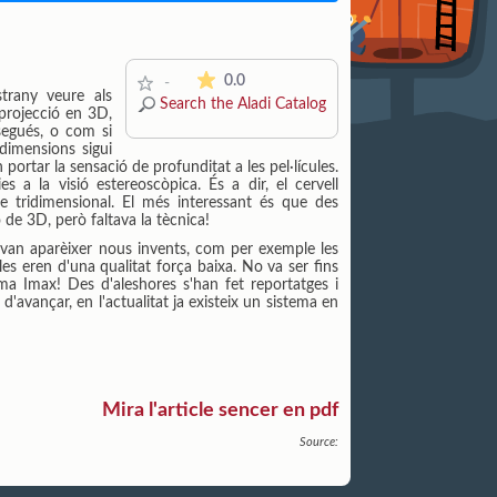
The average rating is 0 stars out of 5.
0.0
-
trany veure als
Search the Aladi Catalog
 projecció en 3D,
segués, o com si
dimensions sigui
portar la sensació de profunditat a les pel·lícules.
s a la visió estereoscòpica. És a dir, el cervell
e tridimensional. El més interessant és que des
ó de 3D, però faltava la tècnica!
s van aparèixer nous invents, com per exemple les
les eren d'una qualitat força baixa. No va ser fins
ma Imax! Des d'aleshores s'han fet reportatges i
'avançar, en l'actualitat ja existeix un sistema en
Mira l'article sencer en pdf
Source: