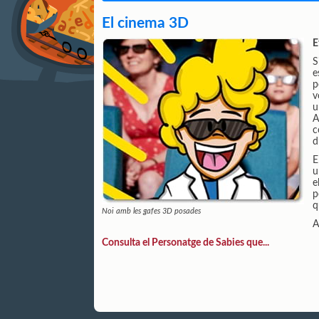
El cinema 3D
E
S
e
p
v
u
A
c
d
E
u
e
p
q
Noi amb les gafes 3D posades
A
Consulta el Personatge de Sabies que...