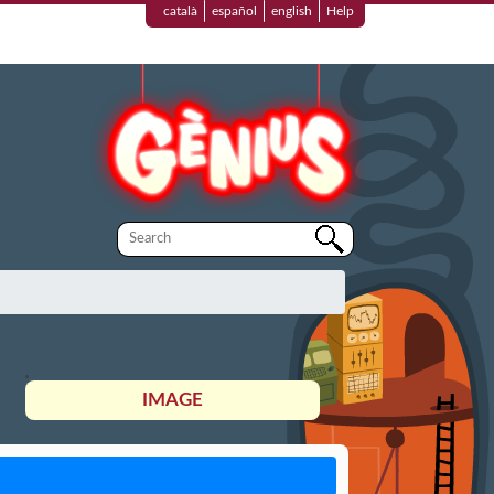
català
español
english
Help
IMAGE