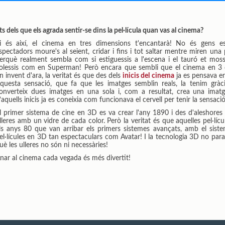
ts dels que els agrada sentir-se dins la pel·lícula quan vas al cinema?
i és així, el cinema en tres dimensions t'encantarà! No és gens es
spectadors moure's al seient, cridar i fins i tot saltar mentre miren una
erquè realment sembla com si estiguessis a l'escena i el tauró et mos
olessis com en Superman! Però encara que sembli que el cinema en 3 
n invent d'ara, la veritat és que des dels
inicis del cinema
ja es pensava en 
questa sensació, que fa que les imatges semblin reals, la tenim gràcie
onverteix dues imatges en una sola i, com a resultat, crea una imatg
’aquells inicis ja es coneixia com funcionava el cervell per tenir la sensaci
l primer sistema de cine en 3D es va crear l'any 1890 i des d'aleshore
lleres amb un vidre de cada color. Però la veritat és que aquelles pel·lícu
ls anys 80 que van arribar els primers sistemes avançats, amb el siste
el·lícules en 3D tan espectaculars com Avatar! I la tecnologia 3D no para d
uè les ulleres no són ni necessàries!
nar al cinema cada vegada és més divertit!