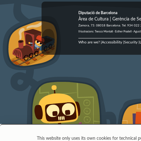
Diputació de Barcelona
Àrea de Cultura | Gerència de Se
Zamora, 73. 08018 Barcelona. Tel. 934 022
Il·lustracions: Txesco Montalt · Esther Pradell · Ag
Who are we?
Accessibility
Security
L
|
|
|
This website only uses its own cookies for technical p