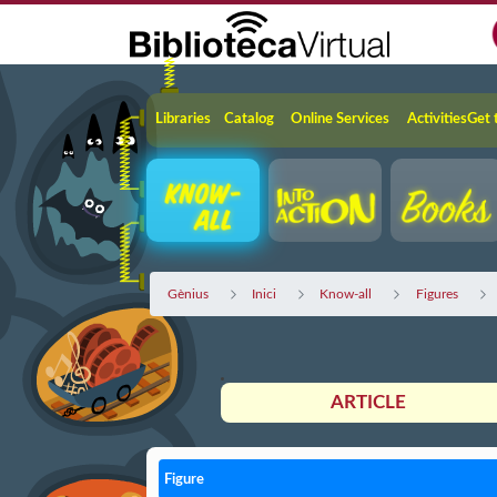
Skip to Main Content
Navigation
Libraries
Catalog
Online Services
Activities
Get 
Gènius
Inici
Know-all
Figures
ARTICLE
Figure