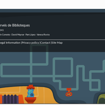
rveis de Biblioteques
 241
ustín Comotto · David Maynar · Pam López · Vanesa Rovira
egal Information
Privacy policy
Contact
Site Map
|
|
|