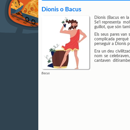
Dionis o Bacus
Dionís (Bacus en la 
Se'l representa mol
guillot, que són ta
Els seus pares van s
complicada perquè l'
perseguir a Dionís p
Era un deu civilitza
nom se celebraven, 
cantaven ditirambes
Bacus