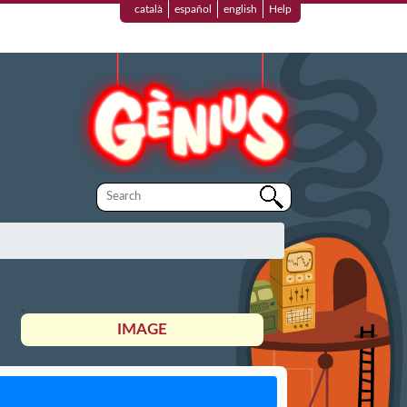
català
español
english
Help
IMAGE