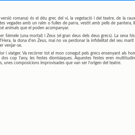
versió romana) és el déu grec del vi, la vegetació i del teatre, de la rauxa
tes vegades amb un raïm o fulles de parra, vestit amb pells de pantera, 
mbé animals que el poden acompanyar.
er Sèmele (una mortal) i Zeus (el gran deus dels deus grecs). La seva his
Hera, la dona d'en Zeus, mai no va perdonar la infidelitat del seu marit 
er venjar-se.
dor i viatger. Va recórrer tot el mon conegut pels grecs ensenyant als homes 
dos cop l'any, les festes dionisíaques. Aquestes festes eren multitudin
, unes composicions improvisades que van ser l'origen del teatre.