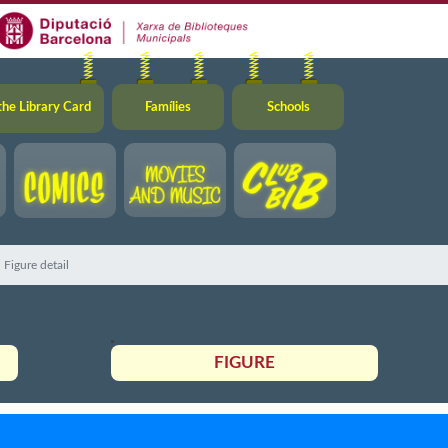
the Library Card
Famílies
Schools
Figure detail
FIGURE