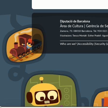
Diputació de Barcelona
Àrea de Cultura | Gerència de Se
Zamora, 73. 08018 Barcelona. Tel. 934 022
Il·lustracions: Txesco Montalt · Esther Pradell · Ag
Who are we?
Accessibility
Security
L
|
|
|