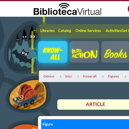
Skip to Main Content
Navigation
Libraries
Catalog
Online Services
Activities
Get 
Gènius
Inici
Know-all
Figures
ARTICLE
Figure