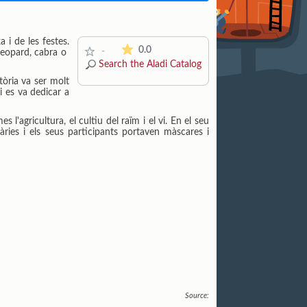
 i de les festes.
The average rating is 0 stars out of 5.
0.0
-
lleopard, cabra o
Search the Aladi Catalog
tòria va ser molt
i es va dedicar a
l'agricultura, el cultiu del raïm i el vi. En el seu
àries i els seus participants portaven màscares i
Source: