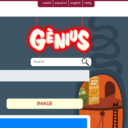
català
español
english
Help
IMAGE