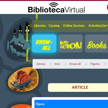
Skip to Main Content
Navigation
Libraries
Catalog
Online Services
Activities
Get 
Gènius
Inici
Know-all
Figures
ARTICLE
Figure