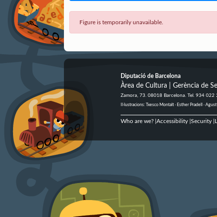
Figure is temporarily unavailable.
Diputació de Barcelona
Àrea de Cultura | Gerència de Se
Zamora, 73. 08018 Barcelona. Tel. 934 022
Il·lustracions: Txesco Montalt · Esther Pradell · Ag
Who are we?
Accessibility
Security
L
|
|
|