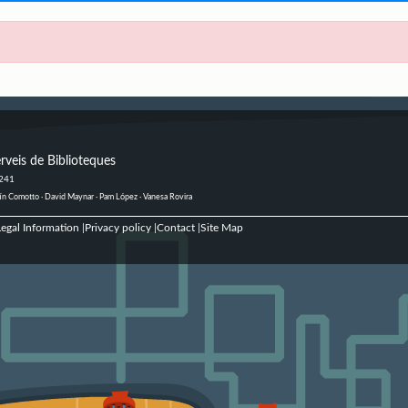
rveis de Biblioteques
 241
ustín Comotto · David Maynar · Pam López · Vanesa Rovira
egal Information
Privacy policy
Contact
Site Map
|
|
|