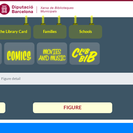
the Library Card
Famílies
Schools
Figure detail
FIGURE