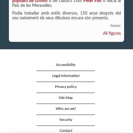
populars de Grimm
o de clàssics com
Peter Pan
o Alícia al
País de les Meravelles.
Podia treballar amb estils diversos, 150 anys després del
seu naixement els seus dibuixos encara són presents.
Source:
All figures
Accessibility
Legal Information
Privacy policy
Site Map
Who are we?
Security
Contact