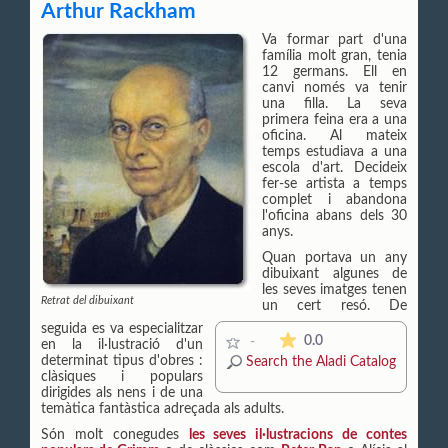
Arthur Rackham
Va formar part d'una
família molt gran, tenia
12 germans. Ell en
canvi només va tenir
una filla. La seva
primera feina era a una
oficina. Al mateix
temps estudiava a una
escola d'art. Decideix
fer-se artista a temps
complet i abandona
l'oficina abans dels 30
anys.
Quan portava un any
dibuixant algunes de
les seves imatges tenen
Retrat del dibuixant
un cert resó. De
seguida es va especialitzar
The average rating is 0 s
0.0
-
en la il·lustració d'un
determinat tipus d'obres :
Search the Aladi Catalog
clàsiques i populars
dirigides als nens i de una
temàtica fantàstica adreçada als adults.
Són molt conegudes
les seves il·lustracions de contes