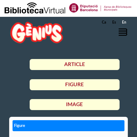
Skip to Main Content
Ca
Es
En
ARTICLE
FIGURE
IMAGE
Figure