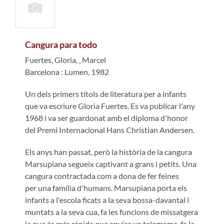
Cangura para todo
Fuertes, Gloria,
,
Marcel
Barcelona : Lumen, 1982
Un dels primers títols de literatura per a infants
que va escriure Gloria Fuertes. Es va publicar l'any
1968 i va ser guardonat amb el diploma d'honor
del Premi Internacional Hans Christian Andersen.
Els anys han passat, però la història de la cangura
Marsupiana segueix captivant a grans i petits. Una
cangura contractada com a dona de fer feines
per una família d'humans. Marsupiana porta els
infants a l'escola ficats a la seva bossa-davantal i
muntats a la seva cua, fa les funcions de missatgera
ja que és més ràpida que enviar un telegrama, fa la