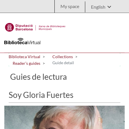
Skip to Main Content
My space
Biblioteca Virtual
Collections
Guide detail
Reader’s guides
Guies de lectura
Soy Gloria Fuertes