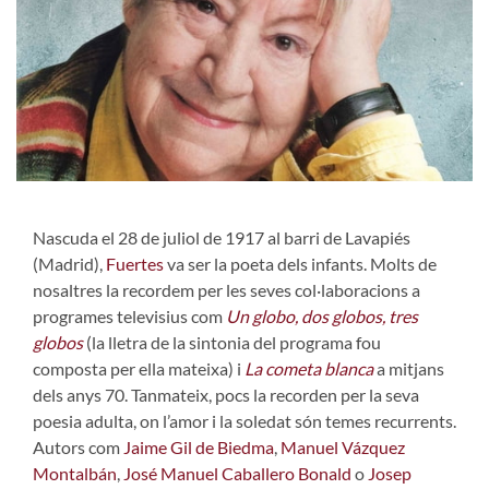
Nascuda el 28 de juliol de 1917 al barri de Lavapiés
(Madrid),
Fuertes
va ser la poeta dels infants. Molts de
nosaltres la recordem per les seves col·laboracions a
programes televisius com
Un globo, dos globos, tres
globos
(la lletra de la sintonia del programa fou
composta per ella mateixa) i
La cometa blanca
a mitjans
dels anys 70. Tanmateix, pocs la recorden per la seva
poesia adulta, on l’amor i la soledat són temes recurrents.
Autors com
Jaime Gil de Biedma
,
Manuel Vázquez
Montalbán
,
José Manuel Caballero Bonald
o
Josep