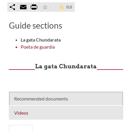
Comparteix
Email
Print
The average rating is 0 stars ou
-
0.0
Guide sections
La gata Chundarata
Poeta de guardia
La gata Chundarata
Recommended documents
Videos