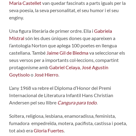
Maria Castellet
van quedar fascinats a parts iguals per la
seva poesia, la seva personalitat, el seu humor i el seu
enginy.
Una figura literària de primer ordre. Ella i
Gabriela
Mistral
són les dues úniques dones que apareixen a
l’antologia Norton que aplega 100 poetes en llengua
castellana. També
Jaime Gil de Biedma
va seleccionar els
seus versos per a importants col·leccions, compartint
protagonisme amb
Gabriel Celaya
,
José Agustín
Goytisolo
o
José Hierro
.
L’any 1968 va rebre el Diploma d’Honor del Premi
Internacional de Literatura Infantil Hans Christian
Andersen pel seu llibre
Cangura para todo
.
Soltera, religiosa, lesbiana, enamoradissa, feminista,
fumadora empedreïda, motera, pacifista, castissa i poeta,
tot això era
Gloria Fuertes
.