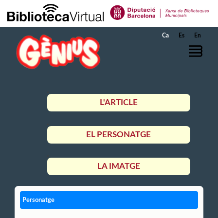
Salta al contingut principal
Ca
Es
En
L'ARTICLE
EL PERSONATGE
LA IMATGE
Personatge