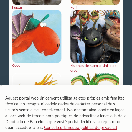
Fuixur
Puff
Coco
Els dracs de: Com ensinistrar un
drac
Aquest portal web únicament utilitza galetes pròpies amb finalitat
tècnica, no recapta ni cedeix dades de caràcter personal dels
usuaris sense el seu coneixement. No obstant això, conté enllaços
a llocs web de tercers amb polítiques de privacitat alienes a la de la
Diputació de Barcelona que vostè podrà decidir si accepta o no
quan accedeixi a ells.
Consulteu la nostra política de privacitat
Els Dracs xinesos
Sheron