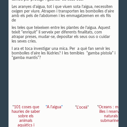
Les aranyes d’aigua, tot i que viuen sota l’aigua, necessiten
oxigen per viure. Atrapen i transporten les bombolles d’aire
amb els pels de l’abdomen i les emmagatzemen en els fils
de
les teles que teixeixen entre les plantes de l’aigua. Aquest
teixit “enriquit” li serveix per diferents finalitats, com
atrapar preses, mudar-se, depositar els seus ous o cuidar
les seves cries.
I ara et toca investigar una mica. Per a què fan servir les
bombolles d’aire les llúdries? I les temibles “gamba pistola” i
“gamba mantis”?
"
101 coses que
"
A l'aigua
"
"
Oceans : mars,
"
L'oceà
"
hauries de saber
illes i reserves
sobre els
naturals
animals
submarines
"
aquàtics i