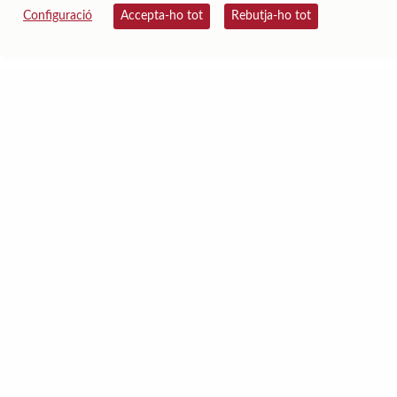
Configuració
Accepta-ho tot
Rebutja-ho tot
Dragona
Drac de Beowulf
Font d'informació:
Tots els personatges
Accessibilitat
Avís legal
Política de privacitat
Mapa web