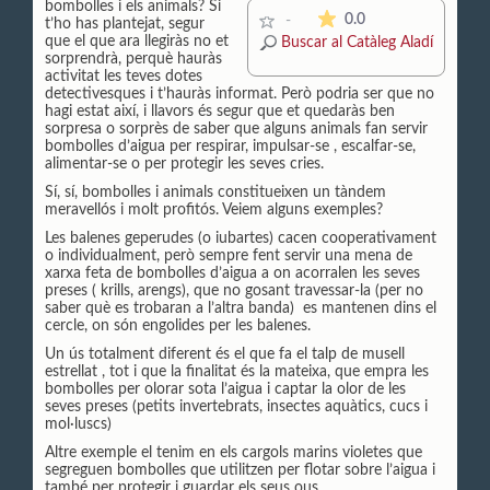
bombolles i els animals? Si
La mitjana de les valor
0.0
-
t’ho has plantejat, segur
que el que ara llegiràs no et
Buscar al Catàleg Aladí
sorprendrà, perquè hauràs
activitat les teves dotes
detectivesques i t’hauràs informat. Però podria ser que no
hagi estat així, i llavors és segur que et quedaràs ben
sorpresa o sorprès de saber que alguns animals fan servir
bombolles d’aigua per respirar, impulsar-se , escalfar-se,
alimentar-se o per protegir les seves cries.
Sí, sí, bombolles i animals constitueixen un tàndem
meravellós i molt profitós. Veiem alguns exemples?
Les balenes geperudes (o iubartes) cacen cooperativament
o individualment, però sempre fent servir una mena de
xarxa feta de bombolles d’aigua a on acorralen les seves
preses ( krills, arengs), que no gosant travessar-la (per no
saber què es trobaran a l’altra banda) es mantenen dins el
cercle, on són engolides per les balenes.
Un ús totalment diferent és el que fa el talp de musell
estrellat , tot i que la finalitat és la mateixa, que empra les
bombolles per olorar sota l’aigua i captar la olor de les
seves preses (petits invertebrats, insectes aquàtics, cucs i
mol·luscs)
Altre exemple el tenim en els cargols marins violetes que
segreguen bombolles que utilitzen per flotar sobre l’aigua i
també per protegir i guardar els seus ous.