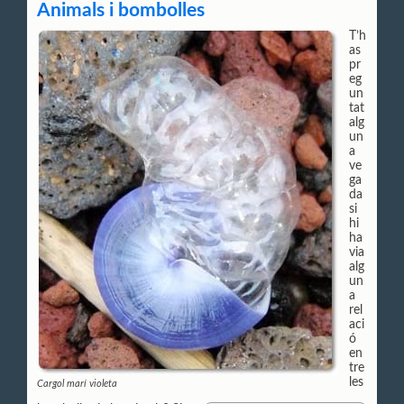
Animals i bombolles
T’h
as
pr
eg
un
tat
alg
un
a
ve
ga
da
si
hi
ha
via
alg
un
a
rel
aci
ó
en
tre
les
Cargol marí violeta