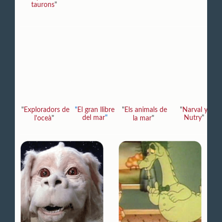
taurons
"
"
Exploradors de
"
El gran llibre
"
Els animals de
"
Narval y
del mar
"
Nutry
"
l'oceà
"
la mar
"