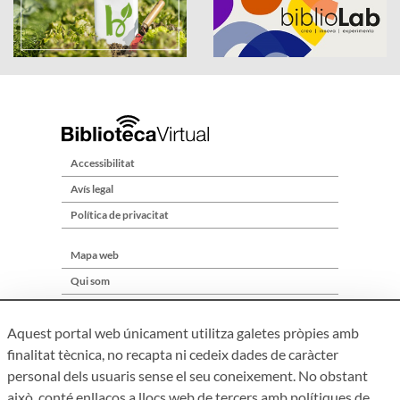
Accessibilitat
Avís legal
Política de privacitat
Mapa web
Qui som
Contacte
Aquest portal web únicament utilitza galetes pròpies amb
finalitat tècnica, no recapta ni cedeix dades de caràcter
personal dels usuaris sense el seu coneixement. No obstant
això, conté enllaços a llocs web de tercers amb polítiques de