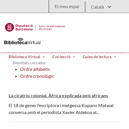
Salta al contingut principal
El meu espai
Biblioteca Virtual
Col·lecció
Guies de lectura
Resultats cercador
Ordre alfabètic
Ordre cronològic
La cicatriu colonial. Àfrica explicada pels africans
El 18 de gener l’escriptora i metgessa Kopano Matwal
conversa amb el periodista Xavier Aldekoa al...