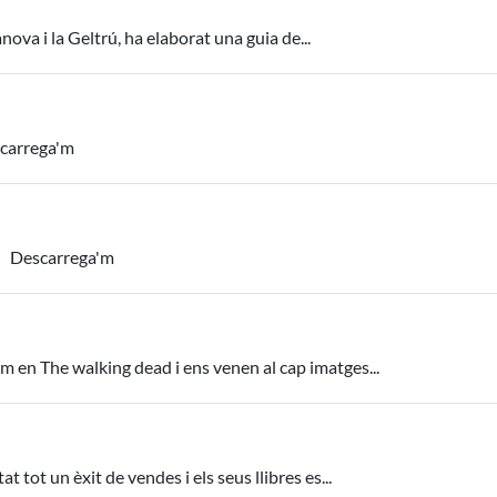
va i la Geltrú, ha elaborat una guia de...
scarrega'm
s? Descarrega'm
n The walking dead i ens venen al cap imatges...
 tot un èxit de vendes i els seus llibres es...