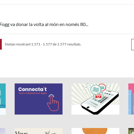
Fogg va donar la volta al món en només 80...
S'estan mostrant 1.571 - 1.577 de 1.577 resultats.