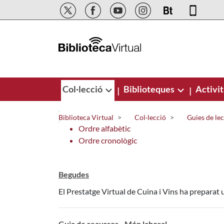
Salta al contingut principal
Col·lecció
Biblioteques
Activit
|
|
Biblioteca Virtual
Col·lecció
Guies de le
Ordre alfabètic
Ordre cronològic
Begudes
El Prestatge Virtual de Cuina i Vins ha preparat 
Guia de recursos - Món laboral