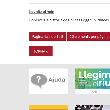
La volta al món
Coneixeu la història de Phileas Fogg? En Phileas 
Pàgina 158 de 158
10 elements per pàgina
TORNAR