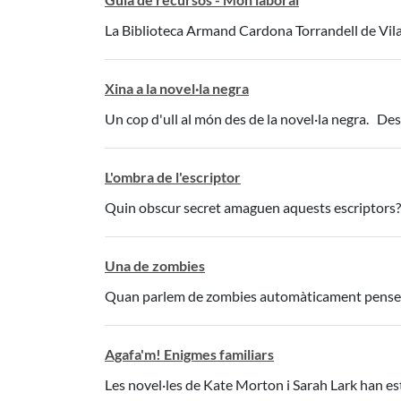
La Biblioteca Armand Cardona Torrandell de Vilano
Xina a la novel·la negra
Un cop d'ull al món des de la novel·la negra. De
L'ombra de l'escriptor
Quin obscur secret amaguen aquests escriptor
Una de zombies
Quan parlem de zombies automàticament pensem e
Agafa'm! Enigmes familiars
Les novel·les de Kate Morton i Sarah Lark han estat