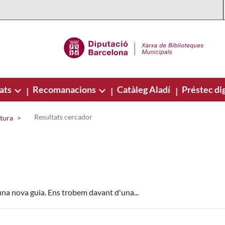
ats
Recomanacions
Catàleg Aladí
Préstec dig
|
|
|
Resultats cercador
ctura
una nova guia. Ens trobem davant d'una...