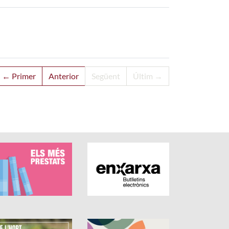
← Primer
Anterior
Següent
Últim →