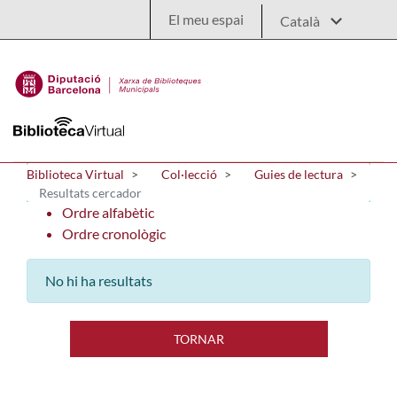
Salta al contingut principal
El meu espai
Biblioteca Virtual
Col·lecció
Guies de lectura
Resultats cercador
Ordre alfabètic
Ordre cronològic
No hi ha resultats
TORNAR