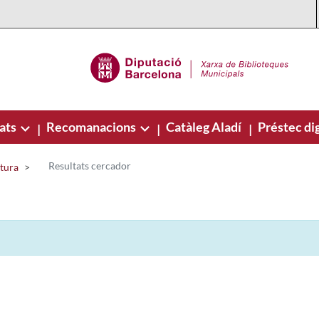
ats
Recomanacions
Catàleg Aladí
Préstec dig
|
|
|
Resultats cercador
ctura