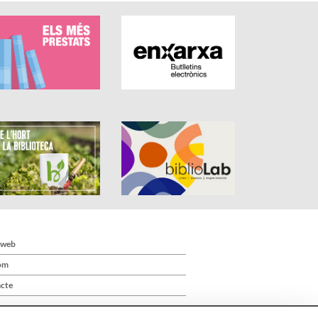
 web
om
cte