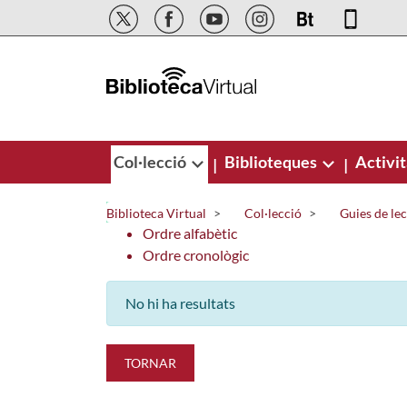
Salta al contingut principal
Col·lecció
Biblioteques
Activit
|
|
Biblioteca Virtual
Col·lecció
Guies de le
Ordre alfabètic
Ordre cronològic
No hi ha resultats
TORNAR