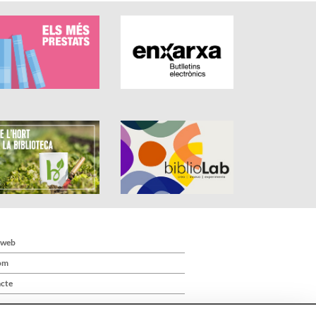
 web
om
cte