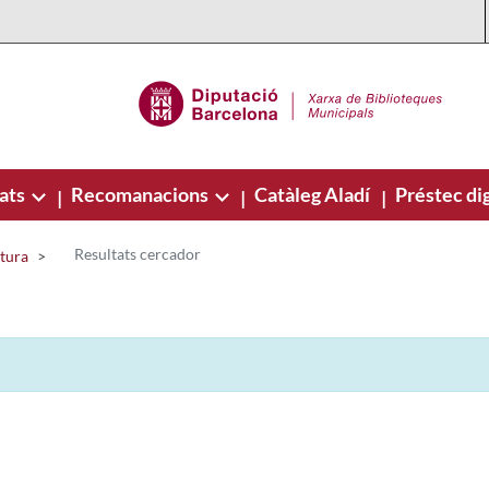
ats
Recomanacions
Catàleg Aladí
Préstec dig
|
|
|
Resultats cercador
ctura