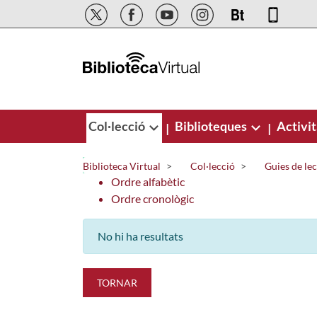
Salta al contingut principal
Col·lecció
Biblioteques
Activit
|
|
Biblioteca Virtual
Col·lecció
Guies de le
Ordre alfabètic
Ordre cronològic
No hi ha resultats
TORNAR