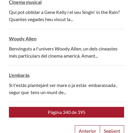
Cinema musical
Qui pot oblidar a Gene Kelly i el seu Singin' in the Rain?
Quantes vegades heu viscut la...
Woody Allen
Benvinguts a l'univers Woody Allen, un dels cineastes
més particulars del cinema americà. Amant...
L'embaràs
Si t'estàs plantejant ser mare o ja estàs embarassada ,
segur que tens un munt de...
Pàgina 340 de 395
Anterior
Següent