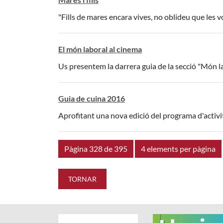
"Fills de mares encara vives, no oblideu que les 
El món laboral al cinema
Us presentem la darrera guia de la secció "Món lab
Guia de cuina 2016
Aprofitant una nova edició del programa d'activit
Pàgina 328 de 395
4 elements per pàgina
TORNAR