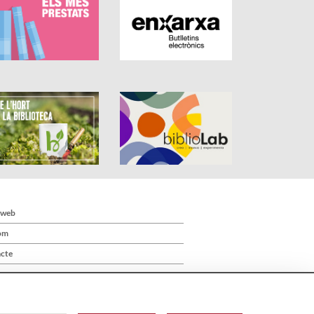
 web
om
cte