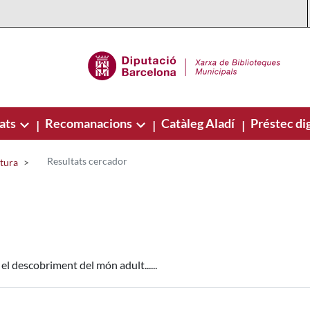
ats
Recomanacions
Catàleg Aladí
Préstec dig
|
|
|
Resultats cercador
ctura
el descobriment del món adult......