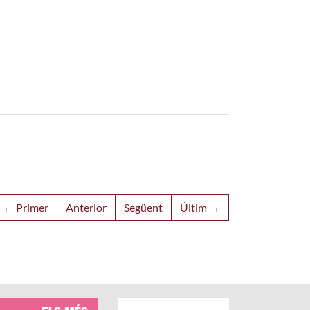
← Primer
Anterior
Següent
Últim →