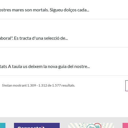
vostres mares son mortals. Sigueu dolços cada...
oral". Es tracta d'una selecció de...
ats A taula us deixem la nova guia del nostre...
S'estan mostrant 1.309 - 1.312 de 1.577 resultats.