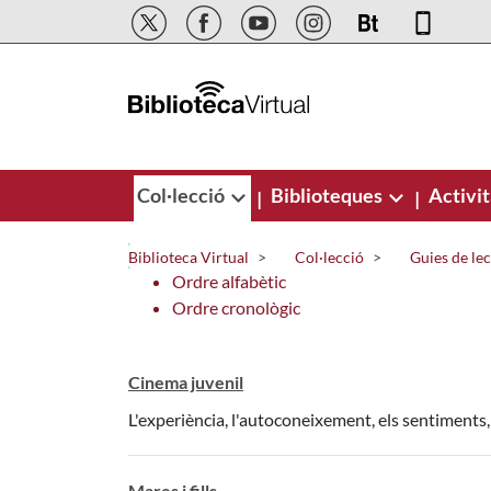
Salta al contingut principal
Col·lecció
Biblioteques
Activit
|
|
Biblioteca Virtual
Col·lecció
Guies de le
Ordre alfabètic
Ordre cronològic
Cinema juvenil
L'experiència, l'autoconeixement, els sentiments, 
Mares i fills