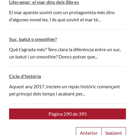
Literamar: el mar dins dels llibres
El mar apareix sovint com un protagonista més dins
d'algunes novel·les. I és que sovint el mar té...
Suc, batut o smoothie?
Què t’agrada més? Tens clara la diferència entre un suc,
un batut i un smoothie? Doncs potser que...
Cicle d'història
Aquest any 2017, iniciem un repàs històric començant
pel principi dels temps i acabant per...
Pàgina 290 de 395
Anterior
Següent