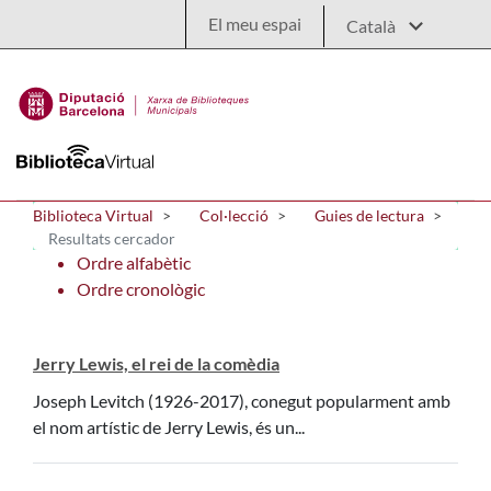
Salta al contingut principal
El meu espai
Biblioteca Virtual
Col·lecció
Guies de lectura
Resultats cercador
Ordre alfabètic
Ordre cronològic
Jerry Lewis, el rei de la comèdia
Joseph Levitch (1926-2017), conegut popularment amb
el nom artístic de Jerry Lewis, és un...