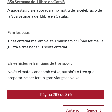
35a Setmana del Llibre en Català
A aquesta guia elaborada amb motiu de la celebració de
la 35a Setmana del Llibre en Català...
Fem les paus
T’has enfadat mai amb el teu millor amic? T’han fet mai la
guitza altres nens? Et sents enfadat...
Els vehicles i els mitjans de transport
No és el mateix anar amb cotxe, autobús o tren que
preparar-se per fer un gran viatge en vaixell...
Pàgina 289 de 395
Anterior
Següent