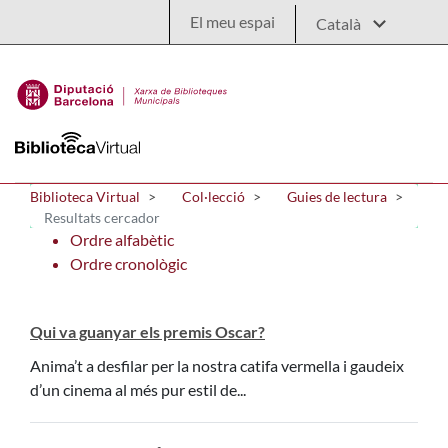
Salta al contingut principal
El meu espai
Biblioteca Virtual
Col·lecció
Guies de lectura
Resultats cercador
Ordre alfabètic
Ordre cronològic
Qui va guanyar els premis Oscar?
Anima’t a desfilar per la nostra catifa vermella i gaudeix
d’un cinema al més pur estil de...