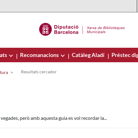
ats
Recomanacions
Catàleg Aladí
Préstec dig
|
|
|
Resultats cercador
ctura
vegades, però amb aquesta guia es vol recordar la...