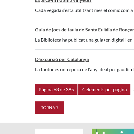
Cada vegada s’està utilitzant més el còmic com a r
Guia de jocs de taula de Santa Eulàlia de Ronça
La Biblioteca ha publicat una guia (en digital i en
D'excursió per Catalunya
La tardor és una època de l'any ideal per gaudir de 
Pàgina 68 de 395
4 elements per pàgina
TORNAR