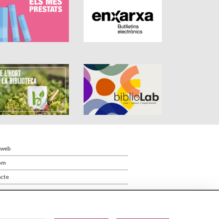
 web
om
cte