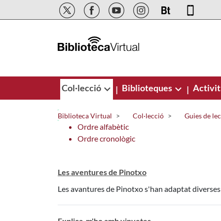
Salta al contingut principal
Col·lecció
Biblioteques
Activit
|
|
Biblioteca Virtual
Col·lecció
Guies de le
Ordre alfabètic
Ordre cronològic
Les aventures de Pinotxo
Les avantures de Pinotxo s'han adaptat diverses 
Explica-m'ho amb vinyetes