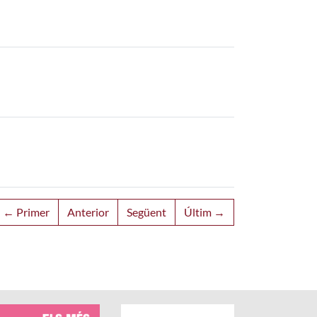
← Primer
Anterior
Següent
Últim →