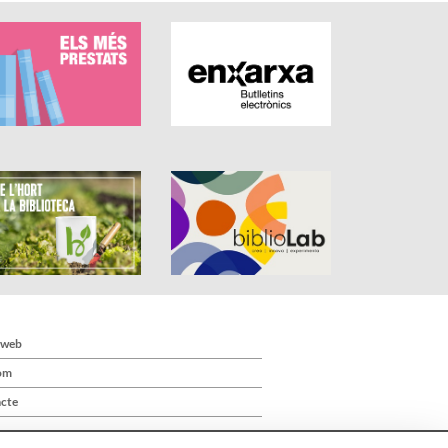
 web
om
cte