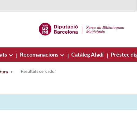
ats
Recomanacions
Catàleg Aladí
Préstec dig
|
|
|
Resultats cercador
ctura