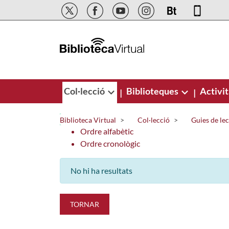
Salta al contingut principal
Col·lecció
Biblioteques
Activit
|
|
Biblioteca Virtual
Col·lecció
Guies de le
Ordre alfabètic
Ordre cronològic
No hi ha resultats
TORNAR