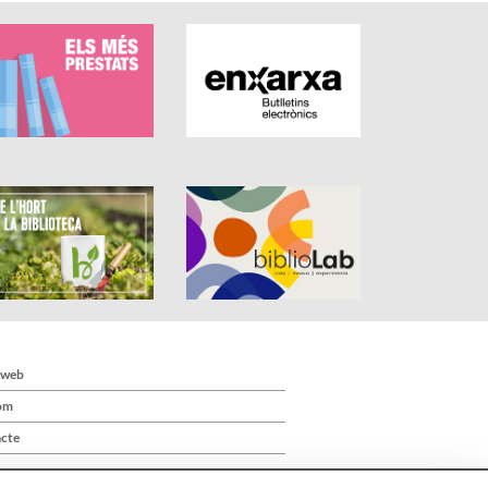
 web
om
cte