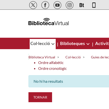
Salta al contingut principal
Col·lecció
Biblioteques
Activit
|
|
Biblioteca Virtual
Col·lecció
Guies de le
Ordre alfabètic
Ordre cronològic
No hi ha resultats
TORNAR