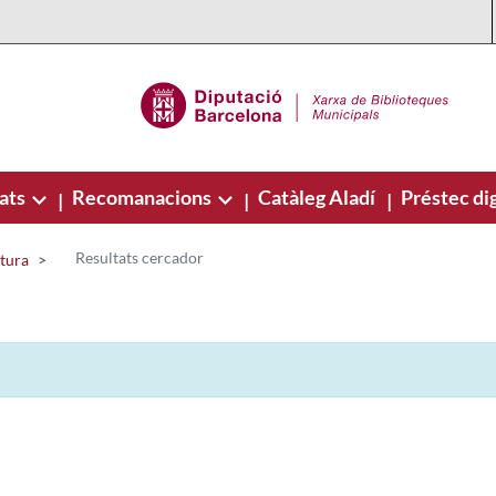
ats
Recomanacions
Catàleg Aladí
Préstec dig
|
|
|
Resultats cercador
ctura