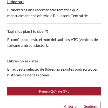
L'itinerari
L'itinerari és una recomanació temàtica que
mensualment ens ofereix la Biblioteca Central de...
Taxi si us plau ! (o uber?)
El conflicte que viu el món del taxi i les VTC (vehicles de
turisme amb conductor)...
Llibres no sexistes
En aquesta selecció de llibres no sexistes podreu trobar
històries de nenes i dones...
Pàgina 269 de 395
Anterior
Següent