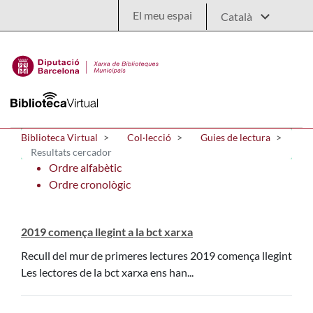
Salta al contingut principal
El meu espai
Biblioteca Virtual
Col·lecció
Guies de lectura
Resultats cercador
Ordre alfabètic
Ordre cronològic
2019 comença llegint a la bct xarxa
Recull del mur de primeres lectures 2019 comença llegint
Les lectores de la bct xarxa ens han...