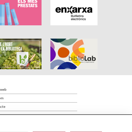
 web
om
cte