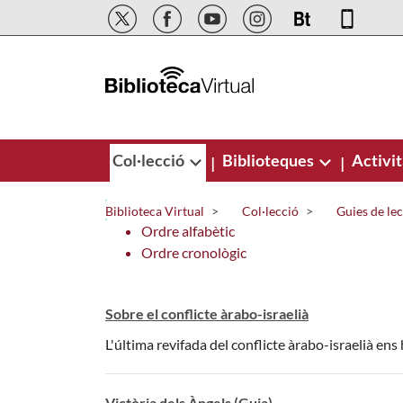
Salta al contingut principal
Col·lecció
Biblioteques
Activit
|
|
Biblioteca Virtual
Col·lecció
Guies de le
Ordre alfabètic
Ordre cronològic
Sobre el conflicte àrabo-israelià
L'última revifada del conflicte àrabo-israelià ens 
Victòria dels Àngels (Guia)