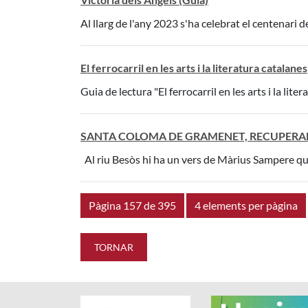
Al llarg de l'any 2023 s'ha celebrat el centenari d
El ferrocarril en les arts i la literatura catalanes
Guia de lectura "El ferrocarril en les arts i la liter
SANTA COLOMA DE GRAMENET, RECUPERANT 
Al riu Besòs hi ha un vers de Màrius Sampere que 
Pàgina 157 de 395
4 elements per pàgina
TORNAR