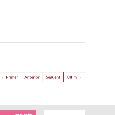
← Primer
Anterior
Següent
Últim →