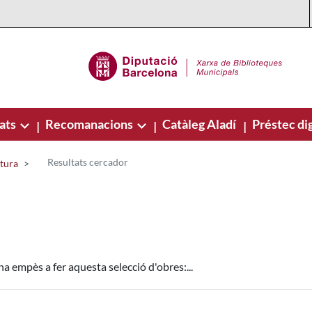
ats
Recomanacions
Catàleg Aladí
Préstec dig
|
|
|
Resultats cercador
ctura
ha empès a fer aquesta selecció d'obres:...