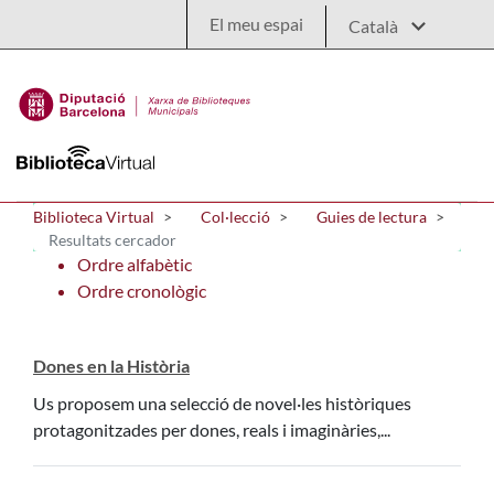
Salta al contingut principal
El meu espai
Biblioteca Virtual
Col·lecció
Guies de lectura
Resultats cercador
Ordre alfabètic
Ordre cronològic
Dones en la Història
Us proposem una selecció de novel·les històriques
protagonitzades per dones, reals i imaginàries,...