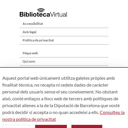
Accessibilitat
Avís legal
Política de privacitat
Mapa web
Qui som
Contacte
Aquest portal web únicament utilitza galetes pròpies amb
finalitat tècnica, no recapta ni cedeix dades de caràcter
personal dels usuaris sense el seu coneixement. No obstant
això, conté enllaços a llocs web de tercers amb polítiques de
privacitat alienes a la de la Diputació de Barcelona que vostè
podrà decidir si accepta o no quan accedeixi a ells.
Consulteu la
nostra política de privacitat
Àrea de Cultura – Gerència de Serveis de Biblioteques. Zamora,
73. 08018 Barcelona. Tel: 934 022 241