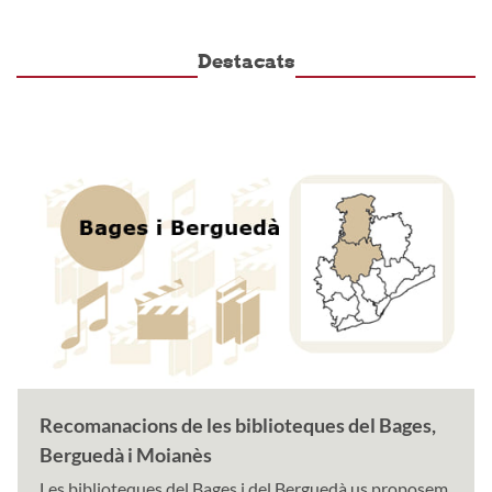
Destacats
Recomanacions de les biblioteques del Bages,
Berguedà i Moianès
Les biblioteques del Bages i del Berguedà us proposem