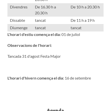
Divendres
De 16.30 h a
De 10 h a 20.30 h
20.30 h
Dissabte
tancat
De 11 h a 19 h
Diumenge
tancat
tancat
L'horari d'estiu comença el dia:
01 de juliol
Observacions de l'horari:
Tancada 31 d'agost Festa Major
L'horari d'hivern comença el dia:
16 de setembre
Agenda