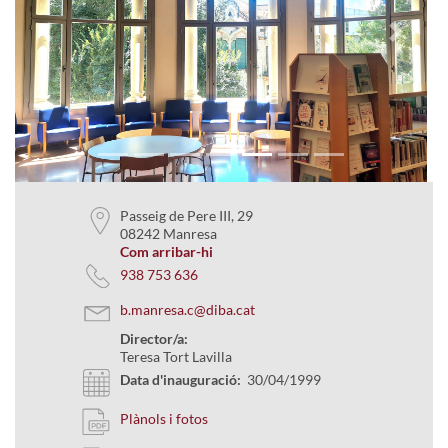
Previous
Next
Passeig de Pere III, 29
08242 Manresa
Com arribar-hi
938 753 636
b.manresa.c@diba.cat
Director/a:
Teresa Tort Lavilla
Data d'inauguració:
30/04/1999
Plànols i fotos